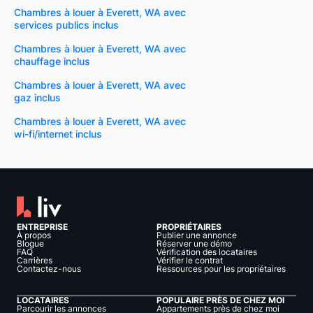
Chambres à louer à Everett, WA avec
services publics inclus
Chambres à louer à Everett, WA avec
chauffage inclus
Chambres à louer à Everett, WA avec
gaz inclus
Chambres à louer à Everett, WA avec
wi-fi/internet inclus
ENTREPRISE
PROPRIÉTAIRES
À propos
Publier une annonce
Blogue
Réserver une démo
FAQ
Vérification des locataires
Carrières
Vérifier le contrat
Contactez-nous
Ressources pour les propriétaires
LOCATAIRES
POPULAIRE PRÈS DE CHEZ MOI
Parcourir les annonces
Appartements près de chez moi