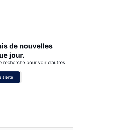
Prix - $$$ à $
Prix - $ à $$$
ais de nouvelles
e jour.
e recherche pour voir d’autres
 alerte