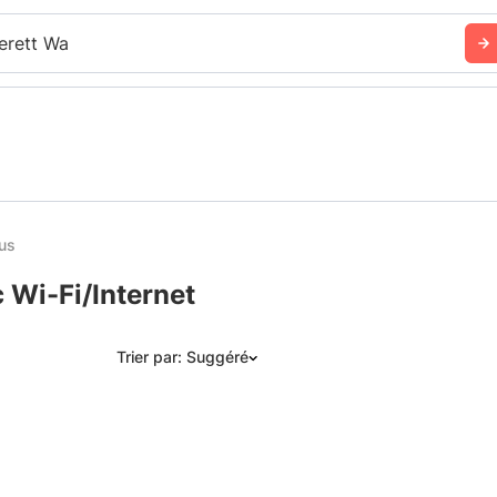
erett Wa
lus
 Wi-Fi/Internet
Trier par: Suggéré
Suggéré
Date: les plus récents d’abord
Date: les plus anciens d’abord