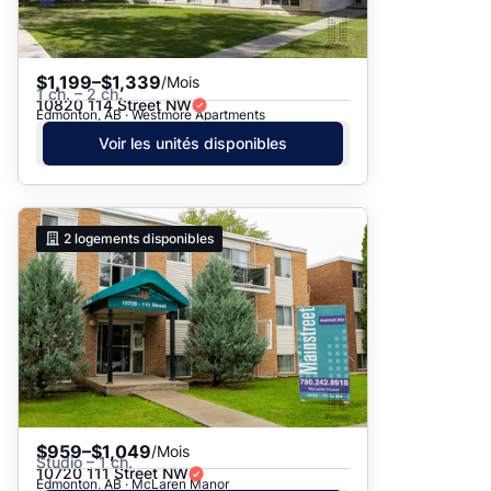
$1,199–$1,339
/Mois
1 ch. – 2 ch.
10820 114 Street NW
Edmonton, AB · Westmore Apartments
Voir les unités disponibles
2
logements disponibles
$959–$1,049
/Mois
Studio – 1 ch.
10720 111 Street NW
Edmonton, AB · McLaren Manor