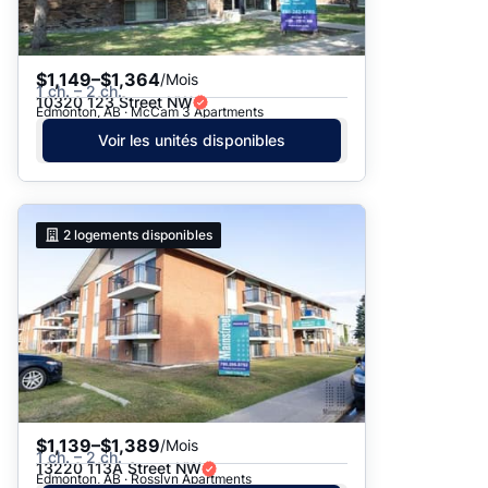
$1,149–$1,364
/Mois
1 ch. – 2 ch.
10320 123 Street NW
Edmonton, AB · McCam 3 Apartments
Voir les unités disponibles
2
logements disponibles
$1,139–$1,389
/Mois
1 ch. – 2 ch.
13220 113A Street NW
Edmonton, AB · Rosslyn Apartments