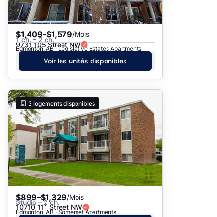
$1,409–$1,579
/Mois
1 ch. – 2 ch.
9731 105 Street NW
Edmonton, AB · Legislative Estates Apartments
Voir les unités disponibles
3
logements disponibles
$899–$1,329
/Mois
Studio – 2 ch.
10710 111 Street NW
Edmonton, AB · Somerset Apartments