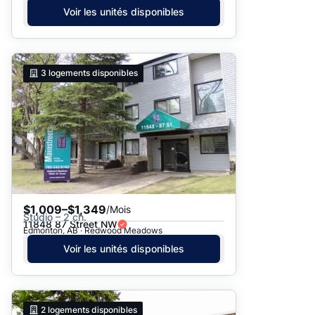
Voir les unités disponibles
3
logements disponibles
$1,009–$1,349
/Mois
Studio – 2 ch.
11848 87 Street NW
Edmonton, AB · Redwood Meadows
Voir les unités disponibles
2
logements disponibles