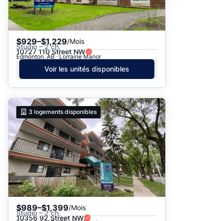
$929–$1,229
/Mois
Studio – 2 ch.
10727 110 Street NW
Edmonton, AB · Lorraine Manor
Voir les unités disponibles
3
logements disponibles
$989–$1,399
/Mois
Studio – 2 ch.
10356 92 Street NW