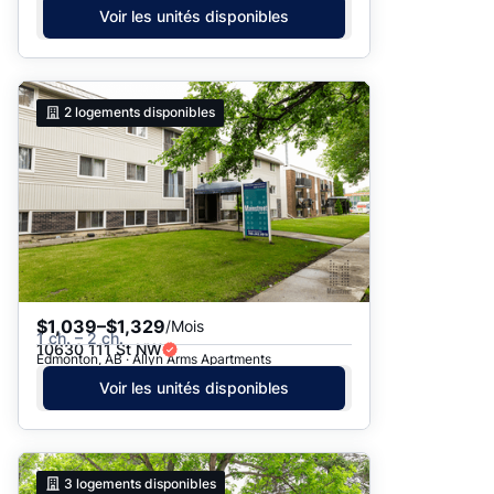
Voir les unités disponibles
2
logements disponibles
$1,039–$1,329
/Mois
1 ch. – 2 ch.
10630 111 St NW
Edmonton, AB · Allyn Arms Apartments
Voir les unités disponibles
3
logements disponibles