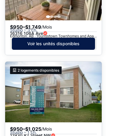
$950–$1,749
/Mois
Studio – 3 ch.
16316 106A Ave
Edmonton, AB · Youngstown Townhomes and Apartments
Voir les unités disponibles
2
logements disponibles
$950–$1,025
/Mois
Studio – 1 ch.
11930 82 Street NW