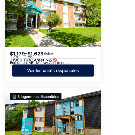
$1,179–$1,629
/Mois
1 ch. – 3 ch.
11906 104 Street NW
Edmonton, AB · Murray Apartments
Voir les unités disponibles
3
logements disponibles