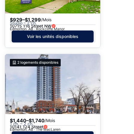
$929–$1,299
/Mois
Studio – 2 ch.
10715 116 Street NW
Edmonton, AB · Rockcliffe Manor
Voir les unités disponibles
2
logements disponibles
$1,440–$1,740
/Mois
1 ch. – 2 ch.
10141 124 Street
Edmonton, AB · The MacLaren