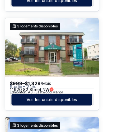
Voir les unités disponibles
3
logements disponibles
$999–$1,329
/Mois
Studio – 2 ch.
11920 82 Street NW
Edmonton, AB · Eastwood Manor
Voir les unités disponibles
3
logements disponibles