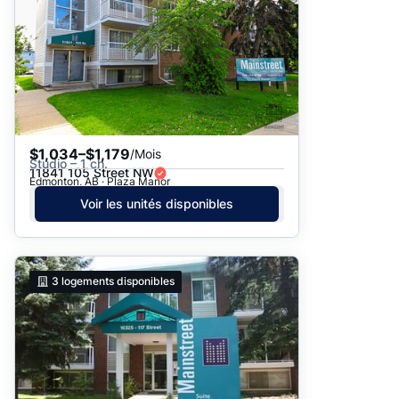
$1,034–$1,179
/Mois
Studio – 1 ch.
11841 105 Street NW
Edmonton, AB · Plaza Manor
Voir les unités disponibles
3
logements disponibles