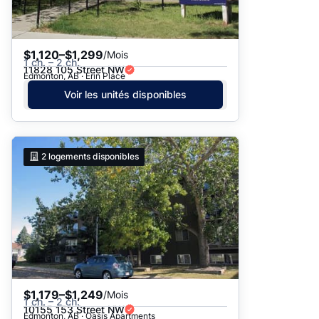
$1,120–$1,299
/Mois
1 ch. – 2 ch.
11828 105 Street NW
Edmonton, AB · Erin Place
Voir les unités disponibles
2
logements disponibles
$1,179–$1,249
/Mois
1 ch. – 2 ch.
10155 153 Street NW
Edmonton, AB · Oasis Apartments