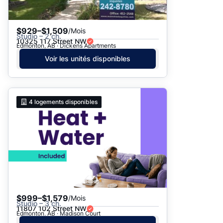
$929–$1,509
/Mois
Studio – 2 ch.
10325 117 Street NW
Edmonton, AB · Dickens Apartments
Voir les unités disponibles
4
logements disponibles
$999–$1,579
/Mois
Studio – 3 ch.
11807 102 Street NW
Edmonton, AB · Madison Court