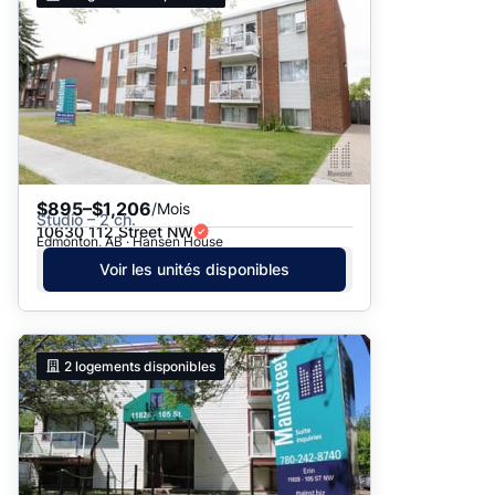
$895–$1,206
/Mois
Studio – 2 ch.
10630 112 Street NW
Edmonton, AB · Hansen House
Voir les unités disponibles
2
logements disponibles