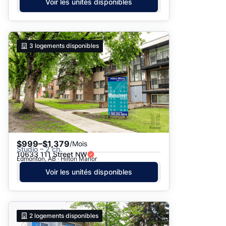
Voir les unités disponibles
3
logements disponibles
$999–$1,379
/Mois
Studio – 2 ch.
10633 111 Street NW
Edmonton, AB · Hilton Manor
Voir les unités disponibles
2
logements disponibles