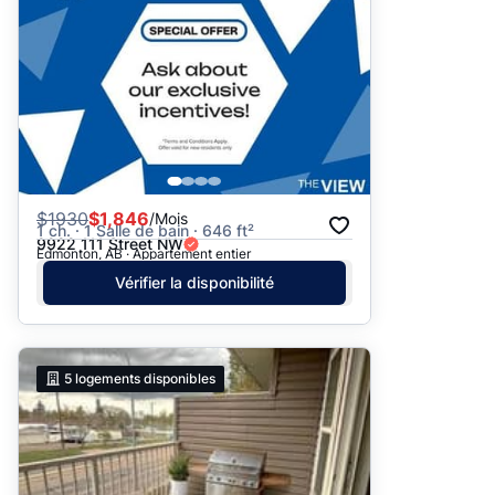
$
1930
$1,846
/Mois
1 ch. · 1 Salle de bain · 646 ft²
9922 111 Street NW
Edmonton, AB · Appartement entier
Vérifier la disponibilité
5
logements disponibles