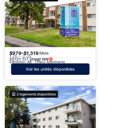
$979–$1,319
/Mois
1 ch. – 2 ch.
10721 117 Street NW
Edmonton, AB · Tiffany Apartments
Voir les unités disponibles
2
logements disponibles