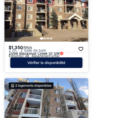
$1,350
/Mois
2 ch. · 2 Salle de bain
2098 Blackmud Creek Dr SW
Edmonton, AB · Appartement entier
Vérifier la disponibilité
2
logements disponibles