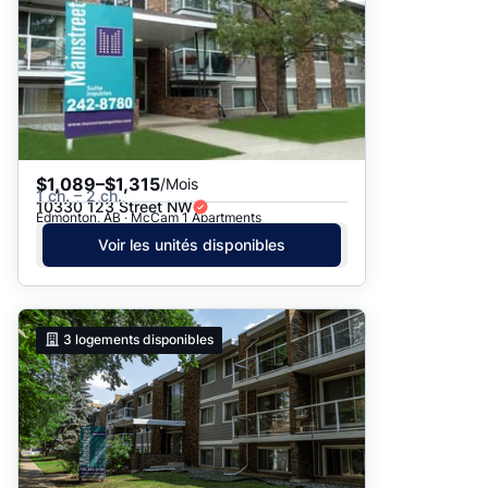
$1,089–$1,315
/Mois
1 ch. – 2 ch.
10330 123 Street NW
Edmonton, AB · McCam 1 Apartments
Voir les unités disponibles
3
logements disponibles