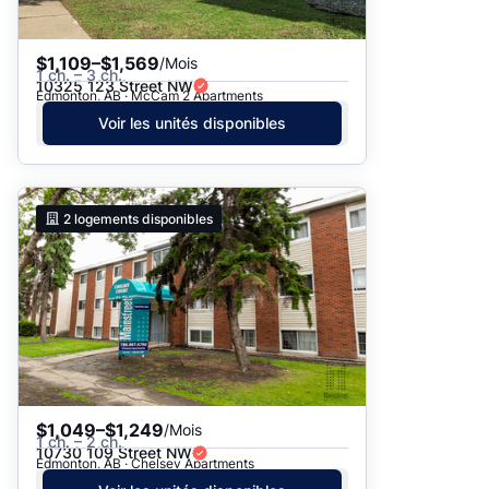
$1,109–$1,569
/Mois
1 ch. – 3 ch.
10325 123 Street NW
Edmonton, AB · McCam 2 Apartments
Voir les unités disponibles
2
logements disponibles
$1,049–$1,249
/Mois
1 ch. – 2 ch.
10730 109 Street NW
Edmonton, AB · Chelsey Apartments