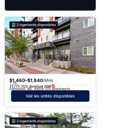
2
logements disponibles
$1,460–$1,840
/Mois
1 ch.
11711 105 Avenue NW
Edmonton, AB · Infiniti 105 Apartments
Voir les unités disponibles
2
logements disponibles