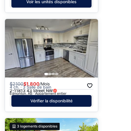
Voir les unités disponibles
$
2100
$1,800
/Mois
4 ch. · 3 Salle de bain
2-11813 43 Street NW
Edmonton, AB · Appartement entier
Vérifier la disponibilité
3
logements disponibles