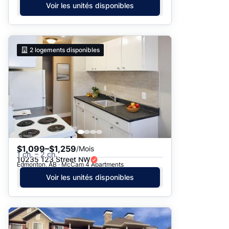
Voir les unités disponibles
2
logements disponibles
$1,099–$1,259
/Mois
1 ch. – 2 ch.
10235 123 Street NW
Edmonton, AB · McCam 4 Apartments
Voir les unités disponibles