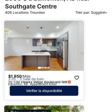
Southgate Centre
408 Locations Trouvées
Trier par: Suggéré
Suggéré
Date: les plus récents d’abord
Date: les plus anciens d’abord
Prix - $$$ à $
Prix - $ à $$$
$1,950
/Mois
3 ch. · 3 Salle de bain
15-130 Hawks Ridge Boulevard NW
Edmonton, AB · Appartement entier
Vérifier la disponibilité