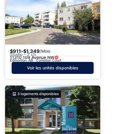
$911–$1,349
/Mois
Studio – 2 ch.
11310 109 Avenue NW
Edmonton, AB · Compton Court
Voir les unités disponibles
3
logements disponibles