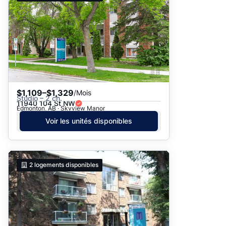
$1,109–$1,329
/Mois
Studio – 2 ch.
11940 104 St NW
Edmonton, AB · Skyview Manor
Voir les unités disponibles
2
logements disponibles