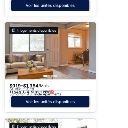
Voir les unités disponibles
4
logements disponibles
$919–$1,354
/Mois
Studio – 3 ch.
11545 124 Street NW
Edmonton, AB · Ingle Apartments
Voir les unités disponibles
3
logements disponibles