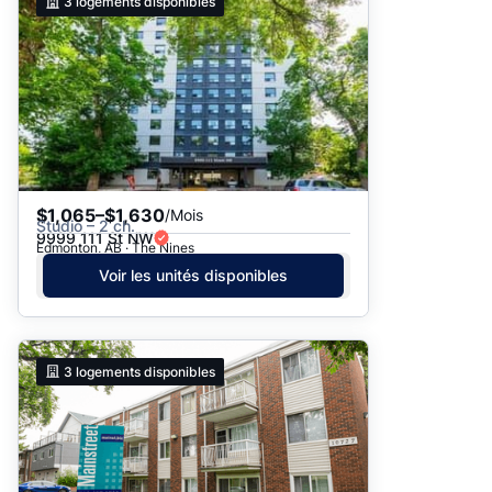
3
logements disponibles
$1,065–$1,630
/Mois
Studio – 2 ch.
9999 111 St NW
Edmonton, AB · The Nines
Voir les unités disponibles
3
logements disponibles