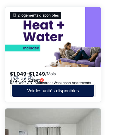
Suggéré
2
logements disponibles
Date: les plus récents d’abord
Date: les plus anciens d’abord
Prix - $$$ à $
Prix - $ à $$$
$1,049–$1,249
/Mois
1 ch. – 2 ch.
4721 55 Street
Red Deer, AB · Mainstreet Waskasoo Apartments
Voir les unités disponibles