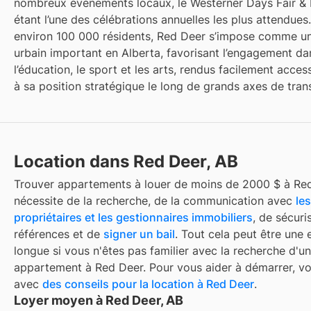
nombreux événements locaux, le Westerner Days Fair & 
étant l’une des célébrations annuelles les plus attendue
environ 100 000 résidents, Red Deer s’impose comme un
urbain important en Alberta, favorisant l’engagement da
l’éducation, le sport et les arts, rendus facilement acces
à sa position stratégique le long de grands axes de tran
Location dans Red Deer, AB
Trouver
appartements à louer de moins de 2000 $
à
Re
nécessite de la recherche, de la communication avec
les
propriétaires et les gestionnaires immobiliers
, de sécuri
références et de
signer un bail
. Tout cela peut être une 
longue si vous n'êtes pas familier avec la recherche d'un
appartement à
Red Deer
. Pour vous aider à démarrer, vo
avec
des conseils pour la location à
Red Deer
.
Loyer moyen à Red Deer, AB