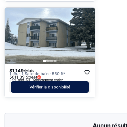
$1,149
/Mois
1 ch. · 1 Salle de bain · 550 ft²
5011 39 Street
Red Deer, AB · Appartement entier
Vérifier la disponibilité
Aucun résul