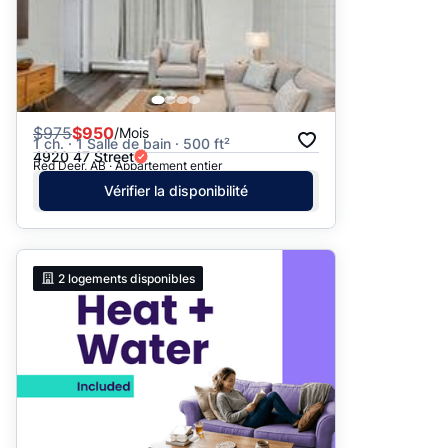
$
975
$950
/Mois
1 ch. · 1 Salle de bain · 500 ft²
4920 47 Street
Red Deer, AB · Appartement entier
Vérifier la disponibilité
2
logements disponibles