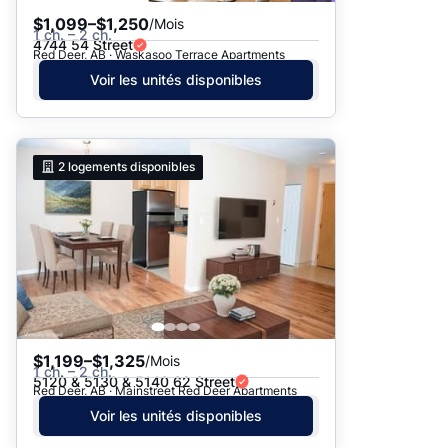
$1,099–$1,250
/Mois
1 ch. – 2 ch.
4744 54 Street
Red Deer, AB · Waskasoo Terrace Apartments
Voir les unités disponibles
2
logements disponibles
$1,199–$1,325
/Mois
1 ch. – 2 ch.
5120 & 5130 & 5140 62 Street
Red Deer, AB · Mainstreet Red Deer Apartments
Voir les unités disponibles