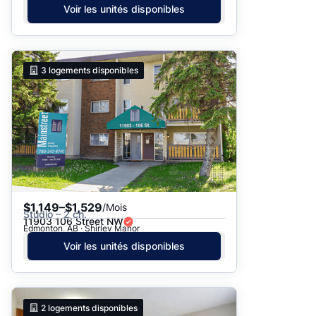
Voir les unités disponibles
3
logements disponibles
$1,149–$1,529
/Mois
Studio – 2 ch.
11903 106 Street NW
Edmonton, AB · Shirley Manor
Voir les unités disponibles
2
logements disponibles