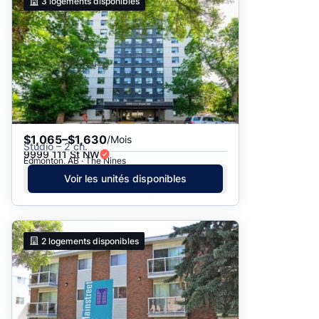
3
logements disponibles
$1,065–$1,630
/Mois
Studio – 2 ch.
9999 111 St NW
Edmonton, AB · The Nines
Voir les unités disponibles
2
logements disponibles