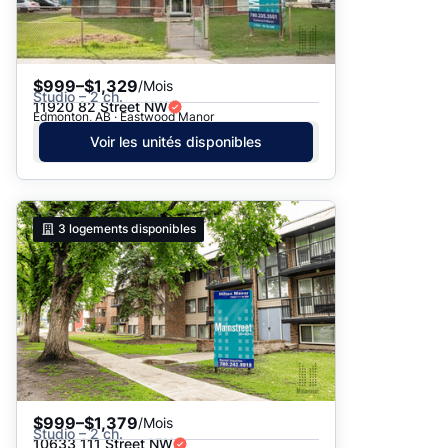
$999–$1,329
/Mois
Studio – 2 ch.
11920 82 Street NW
Edmonton, AB · Eastwood Manor
Voir les unités disponibles
3
logements disponibles
$999–$1,379
/Mois
Studio – 2 ch.
10633 111 Street NW