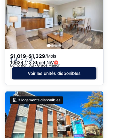
$1,019–$1,329
/Mois
1 ch. – 2 ch.
10634 113 Street NW
Edmonton, AB · Grace Manor
Voir les unités disponibles
3
logements disponibles