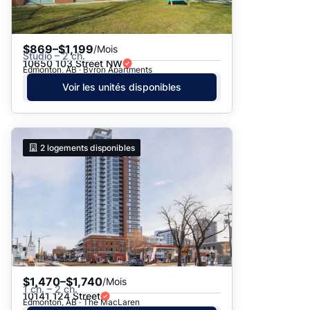
$869–$1,199
/Mois
Studio – 2 ch.
10650 103 Street NW
Edmonton, AB · Byron Apartments
Voir les unités disponibles
2
logements disponibles
$1,470–$1,740
/Mois
1 ch. – 2 ch.
10141 124 Street
Edmonton, AB · The MacLaren