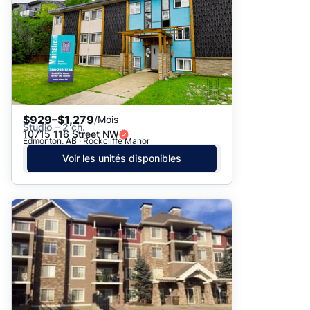
$929–$1,279
/Mois
Studio – 2 ch.
10715 116 Street NW
Edmonton, AB · Rockcliffe Manor
Voir les unités disponibles