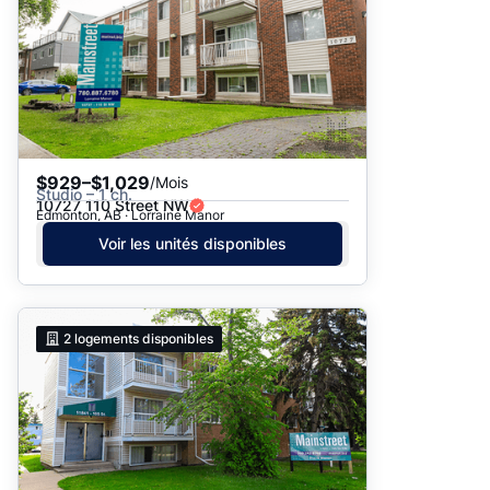
$929–$1,029
/Mois
Studio – 1 ch.
10727 110 Street NW
Edmonton, AB · Lorraine Manor
Voir les unités disponibles
2
logements disponibles