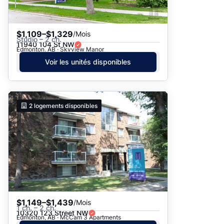
$1,109–$1,329
/Mois
Studio – 2 ch.
11940 104 St NW
Edmonton, AB · Skyview Manor
Voir les unités disponibles
2
logements disponibles
$1,149–$1,439
/Mois
1 ch. – 2 ch.
10320 123 Street NW
Edmonton, AB · McCam 3 Apartments