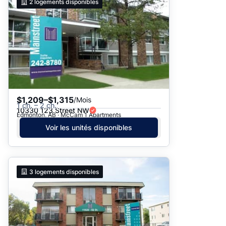
2
logements disponibles
$1,209–$1,315
/Mois
1 ch. – 2 ch.
10330 123 Street NW
Edmonton, AB · McCam 1 Apartments
Voir les unités disponibles
3
logements disponibles