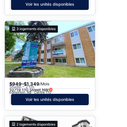
Voir les unités disponibles
3
logements disponibles
$949–$1,349
/Mois
Studio – 2 ch.
10719 110 Street NW
Edmonton, AB · Centre 110
Voir les unités disponibles
2
logements disponibles