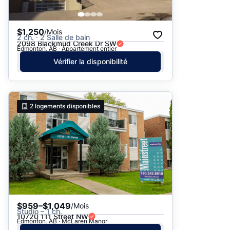
$1,250
/Mois
2 ch. · 2 Salle de bain
2098 Blackmud Creek Dr SW
Edmonton, AB · Appartement entier
Vérifier la disponibilité
2
logements disponibles
$959–$1,049
/Mois
Studio – 1 ch.
10720 111 Street NW
Edmonton, AB · McLaren Manor