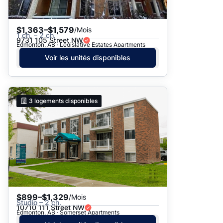
$1,363–$1,579
/Mois
1 ch. – 2 ch.
9731 105 Street NW
Edmonton, AB · Legislative Estates Apartments
Voir les unités disponibles
3
logements disponibles
$899–$1,329
/Mois
Studio – 2 ch.
10710 111 Street NW
Edmonton, AB · Somerset Apartments