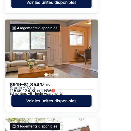
Voir les unités disponibles
4
logements disponibles
$919–$1,354
/Mois
Studio – 3 ch.
11545 124 Street NW
Edmonton, AB · Ingle Apartments
Voir les unités disponibles
3
logements disponibles