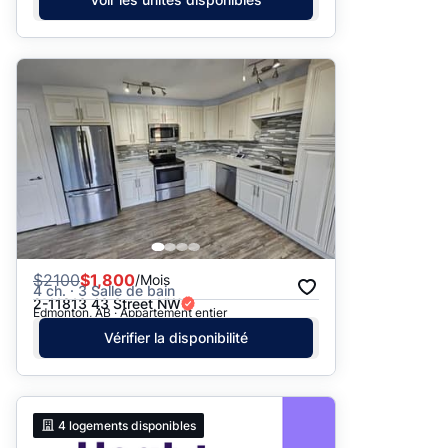
$
2100
$1,800
/Mois
4 ch. · 3 Salle de bain
2-11813 43 Street NW
Edmonton, AB · Appartement entier
Vérifier la disponibilité
4
logements disponibles