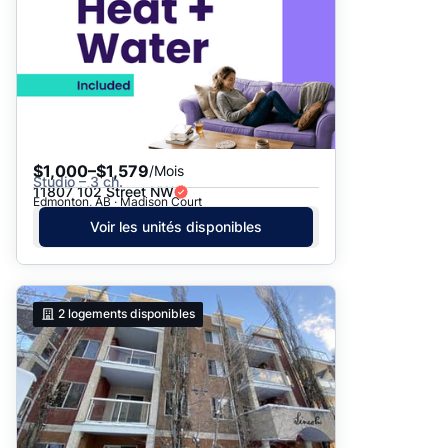
$1,000–$1,579
/Mois
Studio – 3 ch.
11807 102 Street NW
Edmonton, AB · Madison Court
Voir les unités disponibles
2
logements disponibles