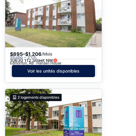
$895–$1,206
/Mois
Studio – 2 ch.
10630 112 Street NW
Edmonton, AB · Hansen House
Voir les unités disponibles
2
logements disponibles