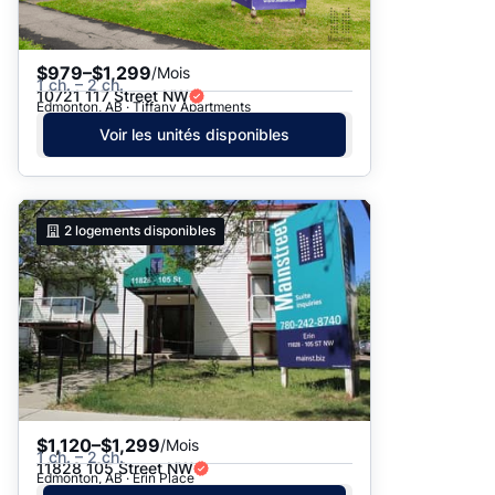
$979–$1,299
/Mois
1 ch. – 2 ch.
10721 117 Street NW
Edmonton, AB · Tiffany Apartments
Voir les unités disponibles
2
logements disponibles
$1,120–$1,299
/Mois
1 ch. – 2 ch.
11828 105 Street NW
Edmonton, AB · Erin Place