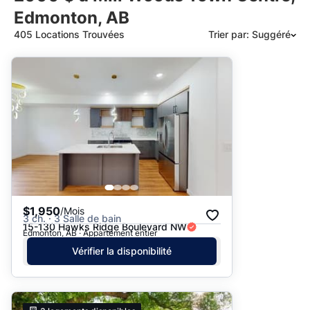
Edmonton, AB
405 Locations Trouvées
Trier par: Suggéré
Suggéré
Date: les plus récents d’abord
Date: les plus anciens d’abord
Prix - $$$ à $
Prix - $ à $$$
$1,950
/Mois
3 ch. · 3 Salle de bain
15-130 Hawks Ridge Boulevard NW
Edmonton, AB · Appartement entier
Vérifier la disponibilité