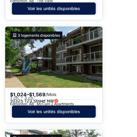
Edmonton, AB · The View
Voir les unités disponibles
3
logements disponibles
$1,024–$1,569
/Mois
1 ch. – 3 ch.
10325 123 Street NW
Edmonton, AB · McCam 2 Apartments
Voir les unités disponibles