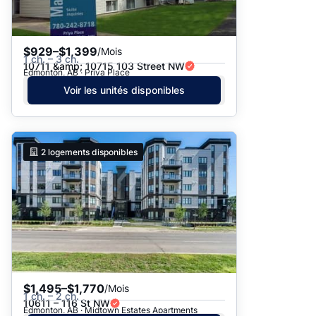
$929–$1,399
/Mois
1 ch. – 3 ch.
10711 &amp; 10715 103 Street NW
Edmonton, AB · Priya Place
Voir les unités disponibles
2
logements disponibles
$1,495–$1,770
/Mois
1 ch. – 2 ch.
10611 – 116 St NW
Edmonton, AB · Midtown Estates Apartments