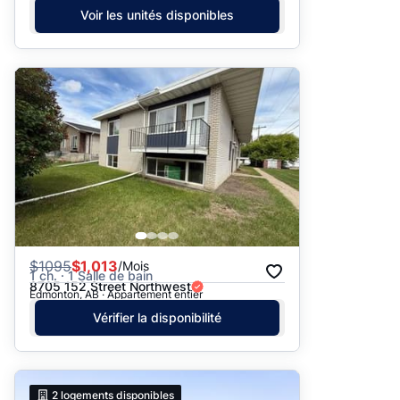
Voir les unités disponibles
$
1095
$1,013
/Mois
1 ch. · 1 Salle de bain
8705 152 Street Northwest
Edmonton, AB · Appartement entier
Vérifier la disponibilité
2
logements disponibles