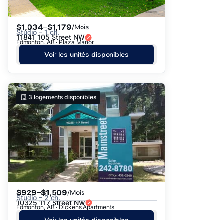
$1,034–$1,179
/Mois
Studio – 1 ch.
11841 105 Street NW
Edmonton, AB · Plaza Manor
Voir les unités disponibles
3
logements disponibles
$929–$1,509
/Mois
Studio – 2 ch.
10325 117 Street NW
Edmonton, AB · Dickens Apartments
Voir les unités disponibles