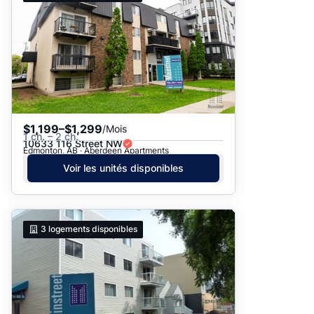
$1,199–$1,299
/Mois
1 ch. – 2 ch.
10633 116 Street NW
Edmonton, AB · Aberdeen Apartments
Voir les unités disponibles
3
logements disponibles