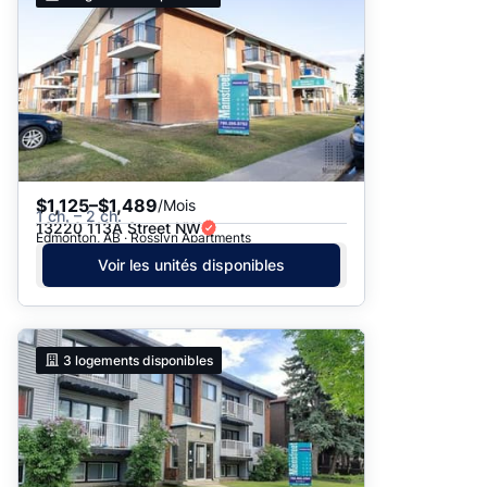
$1,125–$1,489
/Mois
1 ch. – 2 ch.
13220 113A Street NW
Edmonton, AB · Rosslyn Apartments
Voir les unités disponibles
3
logements disponibles