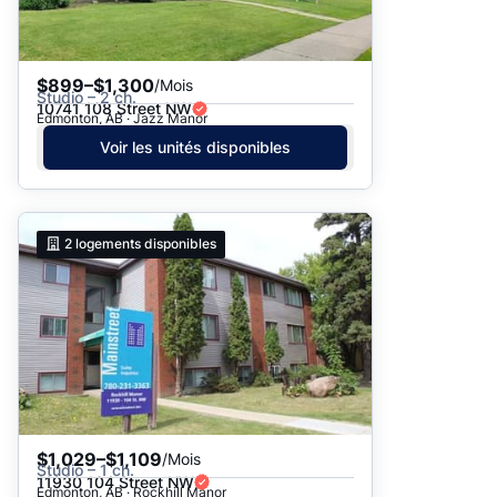
$899–$1,300
/Mois
Studio – 2 ch.
10741 108 Street NW
Edmonton, AB · Jazz Manor
Voir les unités disponibles
2
logements disponibles
$1,029–$1,109
/Mois
Studio – 1 ch.
11930 104 Street NW
Edmonton, AB · Rockhill Manor