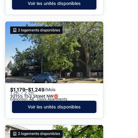
Voir les unités disponibles
2
logements disponibles
$1,179–$1,249
/Mois
1 ch. – 2 ch.
10155 153 Street NW
Edmonton, AB · Oasis Apartments
Voir les unités disponibles
2
logements disponibles