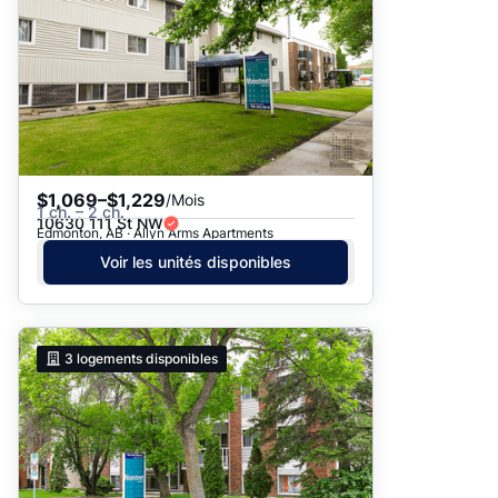
$1,069–$1,229
/Mois
1 ch. – 2 ch.
10630 111 St NW
Edmonton, AB · Allyn Arms Apartments
Voir les unités disponibles
3
logements disponibles