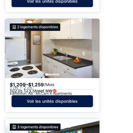
Voir les unités disponibles
2
logements disponibles
$1,209–$1,259
/Mois
1 ch. – 2 ch.
10235 123 Street NW
Edmonton, AB · McCam 4 Apartments
Voir les unités disponibles
3
logements disponibles