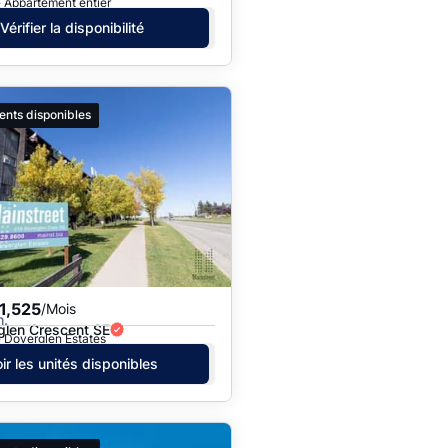
· Appartement entier
Vérifier la disponibilité
ents disponibles
1,525
/Mois
h.
glen Crescent SE
· Doverglen Estates
ir les unités disponibles