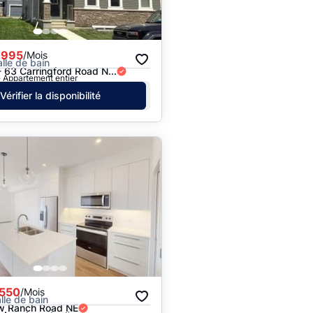
,995
/Mois
alle de bain
 63 Carringford Road N...
· Appartement entier
Vérifier la disponibilité
,550
/Mois
alle de bain
w Ranch Road NE