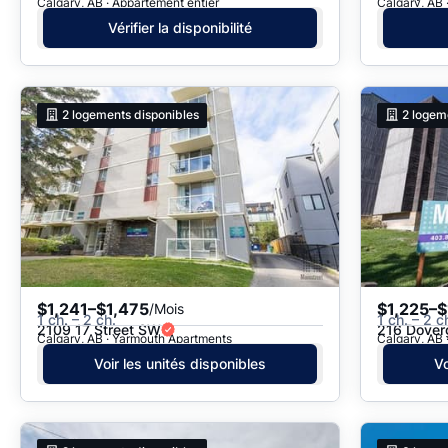
Calgary, AB · Appartement entier
Calgary, AB 
Vérifier la disponibilité
2
logements disponibles
2
logem
$1,241–$1,475
$1,225–$
/Mois
1 ch. – 2 ch.
1 ch. – 2 c
2109 17 Street SW
216 Dover
Calgary, AB · Yarmouth Apartments
Calgary, AB 
Voir les unités disponibles
Vo