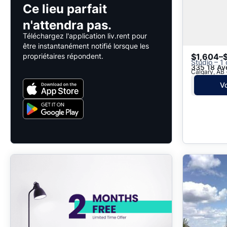
Ce lieu parfait
n'attendra pas.
Téléchargez l'application liv.rent pour
être instantanément notifié lorsque les
propriétaires répondent.
$1,604–
Studio – 1 
335 18 Av
Calgary, AB
Vo