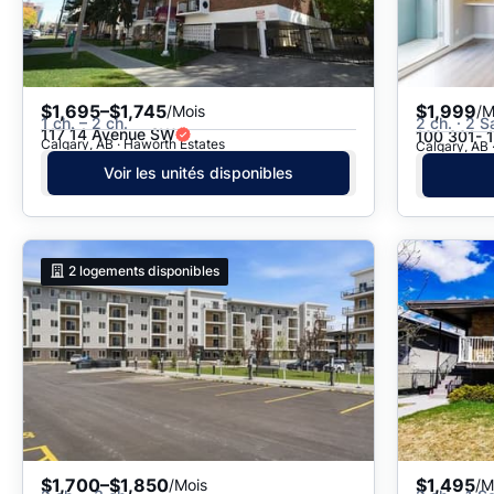
$1,695–$1,745
$1,999
/Mois
/M
1 ch. – 2 ch.
2 ch. · 2 S
117 14 Avenue SW
100 301- 
Calgary, AB · Haworth Estates
Calgary, AB 
Voir les unités disponibles
2
logements disponibles
$1,700–$1,850
$1,495
/Mois
/M