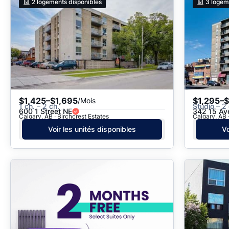
2
logements disponibles
3
logem
$1,425–$1,695
$1,295–$
/Mois
1 ch. – 2 ch.
Studio – 2 
600 1 Street NE
342 15 A
Calgary, AB · Birchcrest Estates
Calgary, AB 
Voir les unités disponibles
Vo