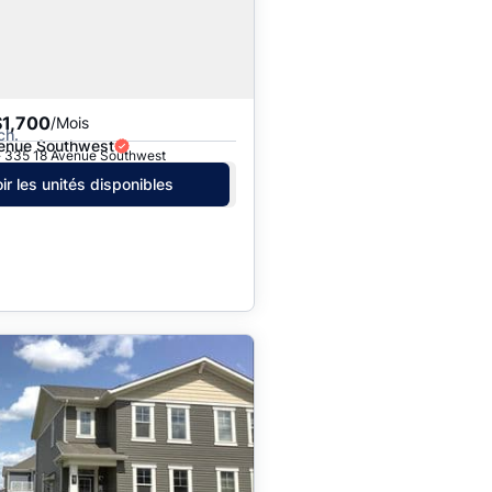
$1,700
/Mois
ch.
enue Southwest
 · 335 18 Avenue Southwest
ir les unités disponibles