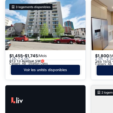
3
logements disponibles
$1,455–$1,745
$1,800
/Mois
/M
1 ch. – 2 ch.
2 ch. · 2 S
813 13 Avenue SW
265 1510 -
Calgary, AB · Stratton Oaks
Calgary, AB 
Voir les unités disponibles
2
logem