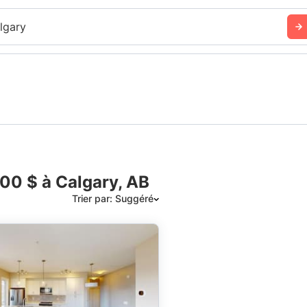
lgary
00 $ à Calgary, AB
Trier par: Suggéré
Suggéré
Date: les plus récents d’abord
Date: les plus anciens d’abord