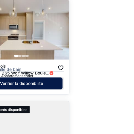
ois
alle de bain
 265 Wolf Willow Boule...
· Appartement entier
Vérifier la disponibilité
ents disponibles