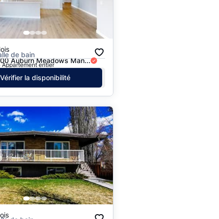
Prix - $$$ à $
Prix - $ à $$$
ois
alle de bain
100 Auburn Meadows Man...
· Appartement entier
Vérifier la disponibilité
ois