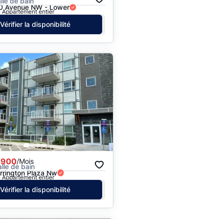
alle de bain
0 Avenue NW - Lower
· Appartement entier
Vérifier la disponibilité
,900
/Mois
alle de bain
rrington Plaza Nw
· Appartement entier
Vérifier la disponibilité