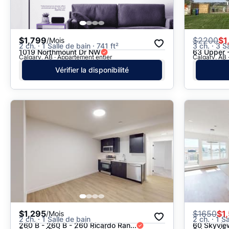
$1,799
$
2200
$1
/Mois
2 ch. · 1 Salle de bain · 741 ft²
3 ch. · 3 S
1019 Northmount Dr NW
63 Upper -
Calgary, AB · Appartement entier
Calgary, AB 
Vérifier la disponibilité
$1,295
$
1650
$1
/Mois
2 ch. · 1 Salle de bain
2 ch. · 1 S
260 B - 260 B - 260 Ricardo Ran...
60 Skyvie