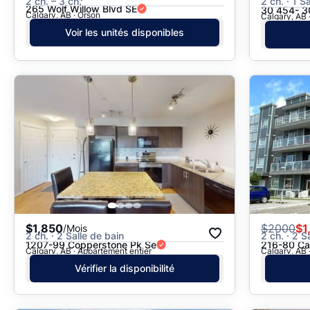
2 ch. – 3 ch.
2 ch. · 1 S
265 Wolf Willow Blvd SE
30 454- 3
Calgary, AB · Orson
Calgary, AB 
Voir les unités disponibles
$1,850
$
2000
$1
/Mois
2 ch. · 2 Salle de bain
2 ch. · 2 S
1207-99 Copperstone Pk Se
216-80 Ca
Calgary, AB · Appartement entier
Calgary, AB 
Vérifier la disponibilité