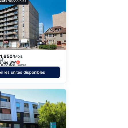
ents disponibles
1,650
/Mois
ch.
venue SW
· Kingston Tower
ir les unités disponibles