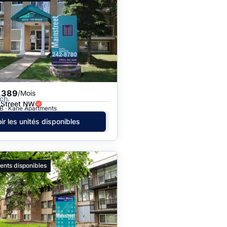
,389
/Mois
ch.
 Street NW
B · Kane Apartments
ir les unités disponibles
ents disponibles