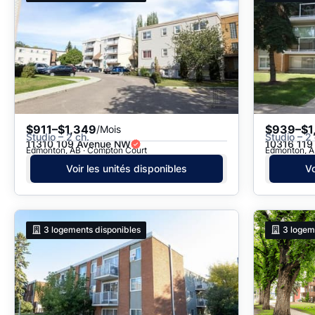
$911–$1,349
$939–$1
/Mois
Studio – 2 ch.
Studio – 2 
11310 109 Avenue NW
10316 119
Edmonton, AB · Compton Court
Edmonton, A
Voir les unités disponibles
Vo
3
logements disponibles
3
logem