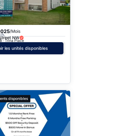
,025
/Mois
ch.
Street NW
 · Trina Place
ir les unités disponibles
ents disponibles