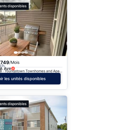
ents disponibles
,749
/Mois
ch.
A Ave
Edmonton, AB · Youngstown Townhomes and Apartments
ir les unités disponibles
ents disponibles