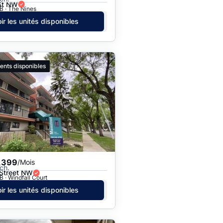
St NW
B · The Nines
ir les unités disponibles
ents disponibles
,399
/Mois
ch.
Street NW
 · Windfall Court
ir les unités disponibles