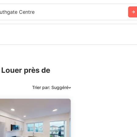
uthgate Centre
 Louer près de
Trier par: Suggéré
Suggéré
Date: les plus récents d’abord
Date: les plus anciens d’abord