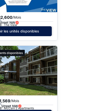
$2,600
/Mois
h.
Street NW
B · The View
ir les unités disponibles
ents disponibles
1,569
/Mois
h.
 Street NW
B · McCam 2 Apartments