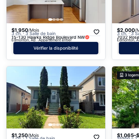
$1,950
$2,000
/Mois
/
3 ch. · 3 Salle de bain
3 ch. · 3 S
15-130 Hawks Ridge Boulevard NW
7032 Rose
Edmonton, AB · Appartement entier
Edmonton, AB
Vérifier la disponibilité
3
logem
$1,250
$1,065–
/Mois
2 ch. · 1 Salle de bain
Studio – 2 