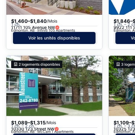
$1,460–$1,840
$1,846–
/Mois
1 ch.
1 ch. – 2 c
11711 105 Avenue NW
9922 111 
Edmonton, AB · Infiniti 105 Apartments
Edmonton, A
Voir les unités disponibles
Vo
2
logements disponibles
3
logem
$1,089–$1,315
$1,109–$
/Mois
1 ch. – 2 ch.
1 ch. – 3 c
10330 123 Street NW
10325 123
Edmonton, AB · McCam 1 Apartments
Edmonton, A