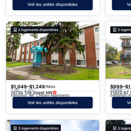
Voir les unités disponibles
Vo
2
logements disponibles
3
logem
$1,049–$1,249
$999–$1
/Mois
1 ch. – 2 ch.
Studio – 2 
10730 109 Street NW
11920 82 
Edmonton, AB · Chelsey Apartments
Edmonton, A
Voir les unités disponibles
Vo
3
logements disponibles
3
logem