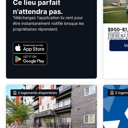
Ce lieu parfait
n'attendra pas.
Téléchargez l'application liv.rent pour
être instantanément notifié lorsque les
propriétaires répondent.
$950–$1
Studio – 1 
11930 82 
Edmonton, AB
Vo
2
logements disponibles
3
logem