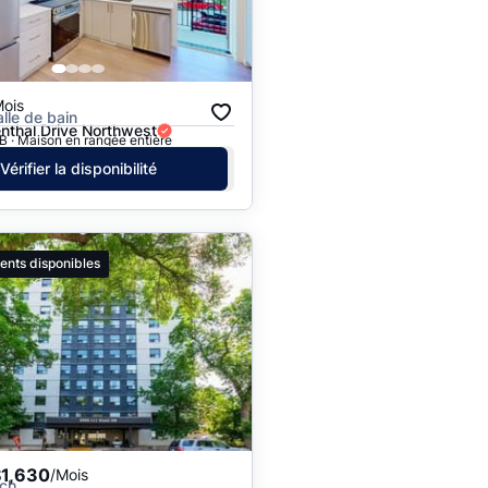
Prix - $$$ à $
Prix - $ à $$$
Mois
alle de bain
nthal Drive Northwest
 · Maison en rangée entière
Vérifier la disponibilité
ents disponibles
$1,630
/Mois
ch.