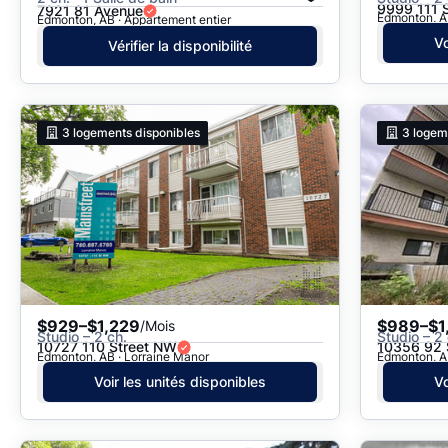
9999 111 
7921 81 Avenue
Edmonton, A
Edmonton, AB · Appartement entier
Vo
Vérifier la disponibilité
3
logements disponibles
3
logem
$929–$1,229
$989–$1
/Mois
Studio – 2 ch.
Studio – 2 
10727 110 Street NW
10356 92 
Edmonton, AB · Lorraine Manor
Edmonton, AB
Voir les unités disponibles
Vo