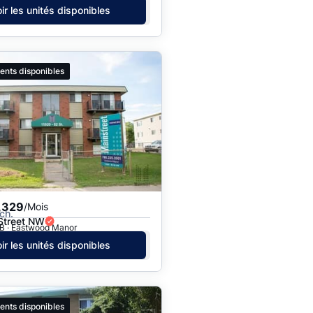
ir les unités disponibles
ents disponibles
,329
/Mois
ch.
Street NW
B · Eastwood Manor
ir les unités disponibles
ents disponibles