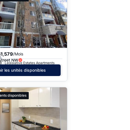
$1,579
/Mois
h.
Street NW
 · Legislative Estates Apartments
ir les unités disponibles
ents disponibles