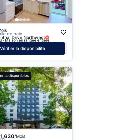
Prix - $$$ à $
Prix - $ à $$$
Mois
alle de bain
nthal Drive Northwest
 · Maison en rangée entière
Vérifier la disponibilité
ents disponibles
$1,630
/Mois
ch.