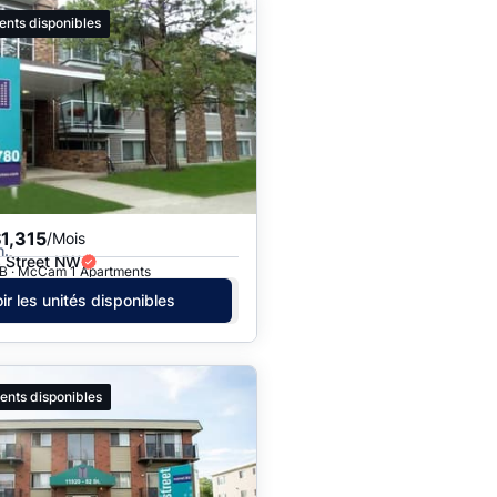
ents disponibles
1,315
/Mois
h.
 Street NW
B · McCam 1 Apartments
ir les unités disponibles
ents disponibles