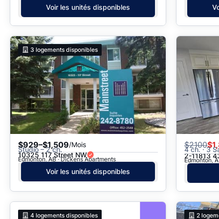
Voir les unités disponibles
Vo
3
logements disponibles
$929–$1,509
$
2100
$1
/Mois
Studio – 2 ch.
4 ch. · 3 S
10325 117 Street NW
2-11813 4
Edmonton, AB · Dickens Apartments
Edmonton, AB
Voir les unités disponibles
4
logements disponibles
2
logem