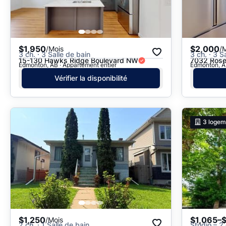
$1,950
$2,000
/Mois
/
3 ch. · 3 Salle de bain
3 ch. · 3 S
15-130 Hawks Ridge Boulevard NW
7032 Rose
Edmonton, AB · Appartement entier
Edmonton, AB
Vérifier la disponibilité
3
logem
$1,250
$1,065–
/Mois
2 ch. · 1 Salle de bain
Studio – 2 