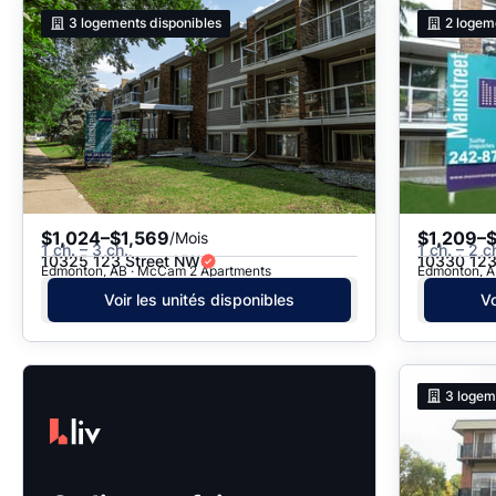
3
logements disponibles
2
logem
$1,024–$1,569
$1,209–$
/Mois
1 ch. – 3 ch.
1 ch. – 2 c
10325 123 Street NW
10330 123
Edmonton, AB · McCam 2 Apartments
Edmonton, A
Voir les unités disponibles
Vo
3
logem