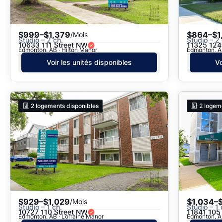
$999–$1,379
$864–$1
/Mois
Studio – 2 ch.
Studio – 2 
10633 111 Street NW
11325 124t
Edmonton, AB · Hilton Manor
Edmonton, AB
Voir les unités disponibles
Vo
2
logements disponibles
2
logem
$929–$1,029
$1,034–$
/Mois
Studio – 1 ch.
Studio – 1 
10727 110 Street NW
11841 105
Edmonton, AB · Lorraine Manor
Edmonton, A