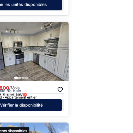
ir les unités disponibles
,800
/Mois
alle de bain
3 Street NW
 · Appartement entier
Vérifier la disponibilité
ents disponibles