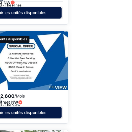
St NW
B · The Nines
ir les unités disponibles
ents disponibles
$2,600
/Mois
h.
Street NW
B · The View
ir les unités disponibles