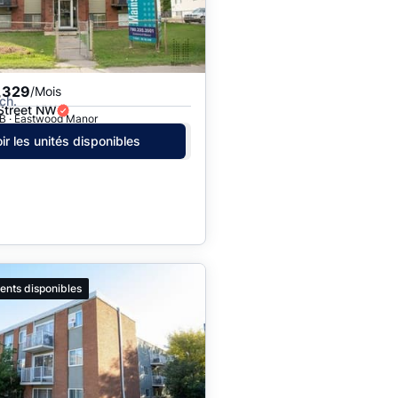
,329
/Mois
ch.
Street NW
B · Eastwood Manor
ir les unités disponibles
ents disponibles