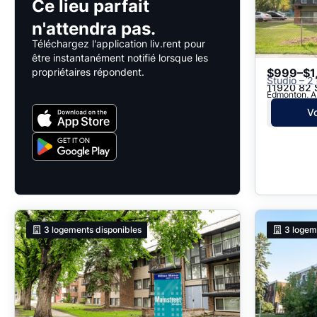
Ce lieu parfait
n'attendra pas.
Téléchargez l'application liv.rent pour
être instantanément notifié lorsque les
propriétaires répondent.
$999–$1
Studio – 2 
11920 82 
Edmonton, A
Vo
3
logements disponibles
3
logem