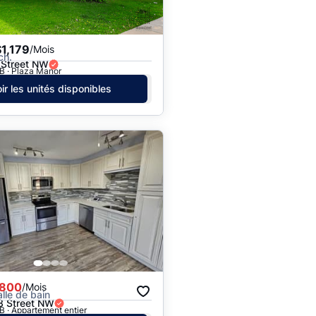
1,179
/Mois
ch.
 Street NW
B · Plaza Manor
ir les unités disponibles
,800
/Mois
alle de bain
3 Street NW
 · Appartement entier