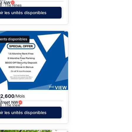
St NW
B · The Nines
ir les unités disponibles
ents disponibles
$2,600
/Mois
h.
Street NW
B · The View
ir les unités disponibles