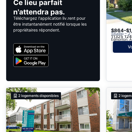
Ce lieu parfait
n'attendra pas.
Téléchargez l'application liv.rent pour
être instantanément notifié lorsque les
propriétaires répondent.
$864–$1
Studio – 2 
11325 124t
Edmonton, AB
Vo
2
logements disponibles
2
logem