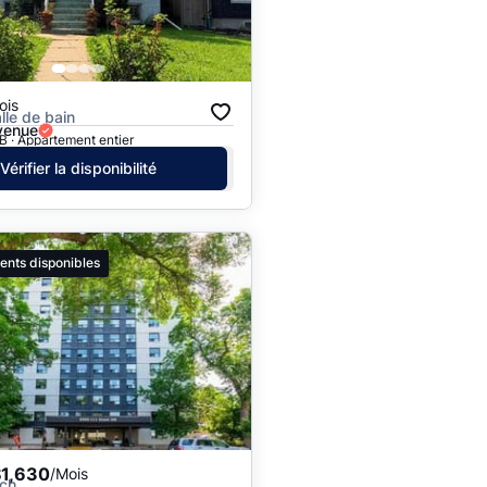
Prix - $$$ à $
Prix - $ à $$$
ois
alle de bain
venue
 · Appartement entier
Vérifier la disponibilité
ents disponibles
$1,630
/Mois
ch.