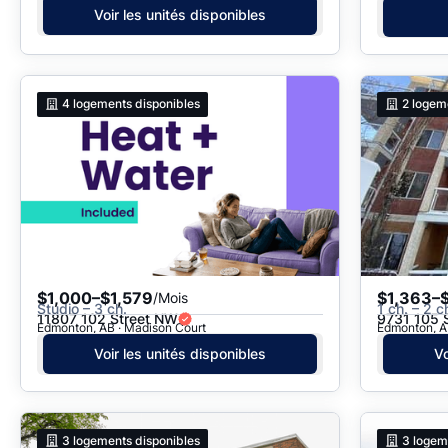
Voir les unités disponibles
4
logements disponibles
2
logem
$1,000–$1,579
$1,363–
/Mois
Studio – 3 ch.
1 ch. – 2 c
11807 102 Street NW
9731 105 
Edmonton, AB · Madison Court
Edmonton, AB
Voir les unités disponibles
Vo
3
logements disponibles
3
logem