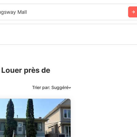
ngsway Mall
 Louer près de
Trier par: Suggéré
Suggéré
Date: les plus récents d’abord
Date: les plus anciens d’abord