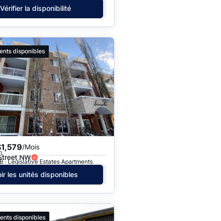
Vérifier la disponibilité
ents disponibles
$1,579
/Mois
h.
Street NW
 · Legislative Estates Apartments
ir les unités disponibles
ents disponibles