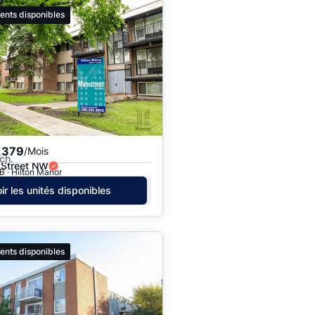
ents disponibles
,379
/Mois
ch.
 Street NW
 · Hilton Manor
ir les unités disponibles
ents disponibles