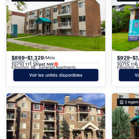
$899–$1,329
$929–$1
/Mois
Studio – 2 ch.
Studio – 2 
10710 111 Street NW
10715 116
Edmonton, AB · Somerset Apartments
Edmonton, AB
Voir les unités disponibles
Vo
2
logem