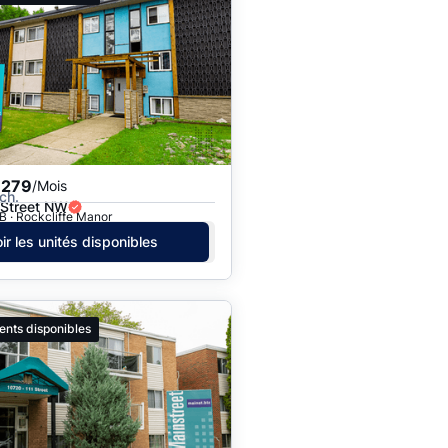
,279
/Mois
ch.
 Street NW
 · Rockcliffe Manor
ir les unités disponibles
ents disponibles