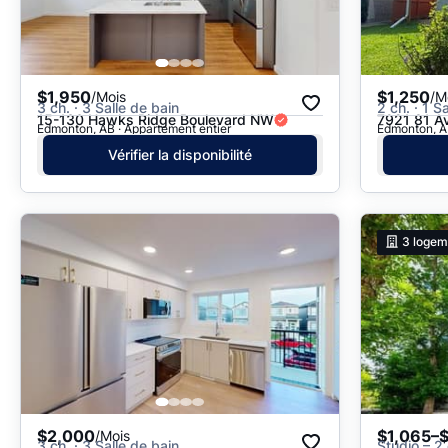
$1,950
$1,250
/Mois
/M
3 ch. · 3 Salle de bain
2 ch. · 1 S
15-130 Hawks Ridge Boulevard NW
7921 81 A
Edmonton, AB · Appartement entier
Edmonton, AB
Vérifier la disponibilité
3
logem
$2,000
$1,065–
/Mois
3 ch. · 3 Salle de bain
Studio – 2 