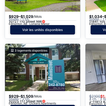
$929–$1,029
$1,034–$
/Mois
Studio – 1 ch.
Studio – 1 
10727 110 Street NW
11841 105
Edmonton, AB · Lorraine Manor
Edmonton, A
Voir les unités disponibles
Vo
3
logements disponibles
$929–$1,509
$
2100
$1
/Mois
Studio – 2 ch.
4 ch. · 3 S
10325 117 Street NW
2-11813 4
Edmonton, AB · Dickens Apartments
Edmonton, AB