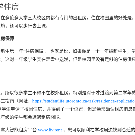
学住房
，在多伦多大学三大校区内都有专门的出租房。住在校园里的好处是
设施，还可以步行去上课。
租房保障
新生第一年”住房保障”。也就是说，如果你是一个一年级新学生，
障。这对一年级学生实在是雪中送炭，但是校园里没有足够的住房供
限，所以很多学生不得不在校外租房。特别是对于才过渡到第二学年
学生指南（网址：
https://studentlife.utoronto.ca/task/residence-applicati
算学生申请了校园住房，并得到了一个位置，但是通常确认租房消息
二年级的学生都会遭遇租房囧境。
加拿大智能租房平台
www.liv.rent
，您可以顺利在学校周边找到合适的