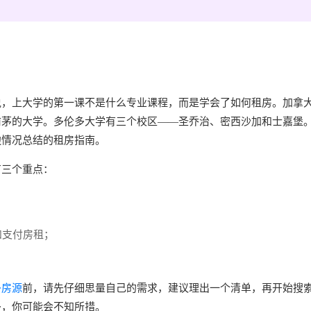
说，上大学的第一课不是什么专业课程，而是学会了如何租房。加拿
前茅的大学。多伦多大学有三个校区——圣乔治、密西沙加和士嘉堡
边情况总结的租房指南。
有三个重点：
和支付房租；
多房源
前，请先仔细思量自己的需求，建议理出一个清单，再开始搜
多，你可能会不知所措。