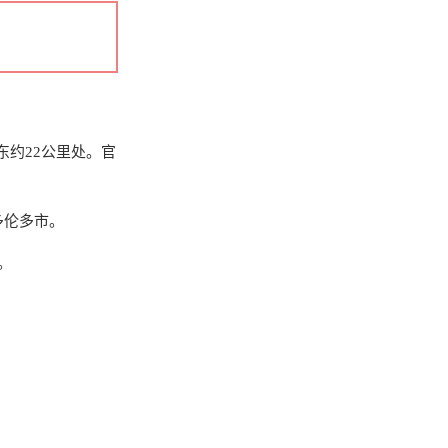
东约22公里处。官
多伦多市。
。