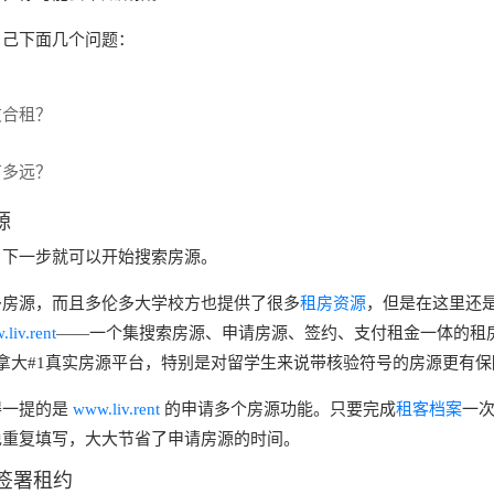
自己下面几个问题：
友合租？
？
有多远？
源
，下一步就可以开始搜索房源。
多房源，而且多伦多大学校方也提供了很多
租房资源
，但是在这里还
liv.rent
——一个集搜索房源、申请房源、签约、支付租金一体的租
拿大#1真实房源平台，特别是对留学生来说带核验符号的房源更有保
得一提的是
www.liv.rent
的申请多个房源功能。只要完成
租客档案
一
免重复填写，大大节省了申请房源的时间。
并签署租约