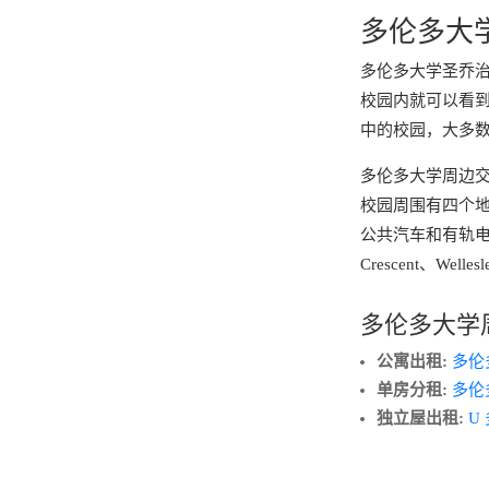
多伦多大
多伦多大学圣乔治（S
校园内就可以看
中的校园，大多
多伦多大学周边
校园周围有四个地铁站：S
公共汽车和有轨电车途径Blo
Crescent、Wellesle
多伦多大学
公寓出租:
多伦多
单房分租:
多伦多
独立屋出租:
U