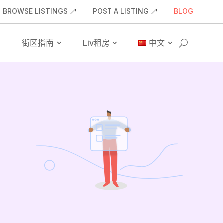
BROWSE LISTINGS
POST A LISTING
BLOG
街区指南
Liv租房
中文