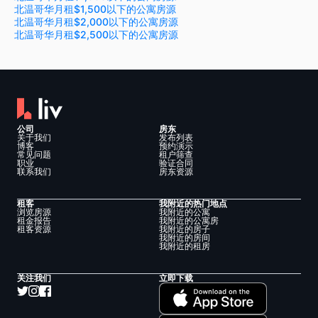
北温哥华月租$1,500以下的公寓房源
北温哥华月租$2,000以下的公寓房源
北温哥华月租$2,500以下的公寓房源
公司
房东
关于我们
发布列表
博客
预约演示
常见问题
租户筛查
职业
验证合同
联系我们
房东资源
租客
我附近的热门地点
浏览房源
我附近的公寓
租金报告
我附近的公寓房
租客资源
我附近的房子
我附近的房间
我附近的租房
关注我们
立即下载