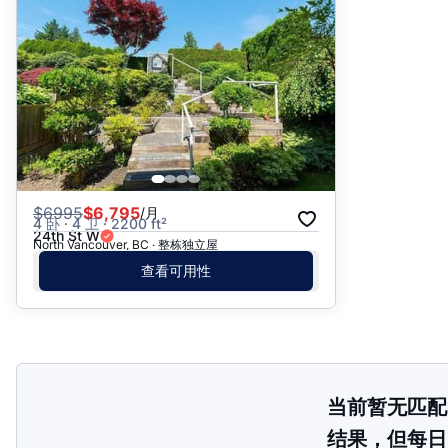
推荐
日期: 最新日期在前
日期: 过往日期在前
价格 - $$$ 到 $
价格 - $ 到 $$$
$
6995
$6,795
/月
4 卧 · 4 卫 · 2200 ft²
24th St W
North Vancouver, BC · 整栋独立屋
查看可用性
当前暂无匹配
结果，但每日