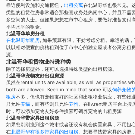
靠近便利设施和交通枢纽，
出租公寓
在
北温哥华
也很常见。
类型的租赁住房非常适合那些喜欢身处热闹中心，并且不需
多空间的人士。但如果您想在市中心租房，要做好准备支付
平均水平的租金。
北温哥华单房分租
在
北温哥华租房
, 如果预算有限，不妨考虑分租。幸运的话，
以以相对便宜的价格租到位于市中心的独立屋或者公寓分租
源。
北温哥华租赁物业特殊种类
除了选择房型外，还可以选择特殊类型的出租房源。
北温哥华宠物友好出租房源
虽然在
rental units are available, as well as properties w
both are allowed. Keep in mind that some
可以
饲养宠物
租房
不多，但也有宠物友好的社区和出租物业供应，有些物
只允许
养猫
，而有些则只允许
养狗
。在liv.rent租房平台上搜
时，可以添加宠物友好条件搜索可饲养宠物的出租房源
北温哥华带家具出租房源
如果您刚刚搬到这个城市或者还没有机会购置家具，不用担心
在
北温哥华
有很多带家具的出租房
。想要寻找带家具的房源