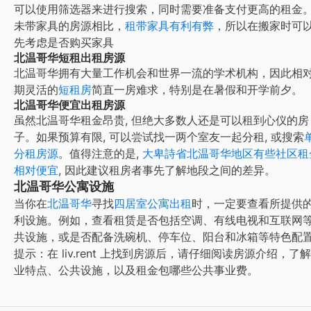
可以使用筛选器来进行搜索，同时需要准备支付更高的租金
未带家具的房源相比，
租带家具有利有弊
，所以在搬家时可
先考虑是否购买家具
北温哥华短租出租房源
北温哥华
拥有大量工作机会和世界一流的学术机构，因此相
期灵活的
短租房
简直一房难求，特别是在暑假和开学前夕。
北温哥华便宜出租房源
虽然
北温哥华
租金昂贵, 但绝大多数人还是可以租到心仪的房
子。如果预算有限, 可以尝试找一两个室友一起分租, 或搜索
分租房源
。值得注意的是,
大
卑詩省北温哥华地区有些社区租
相对便宜
, 因此建议租房者事先了解地段之间的差异。
北温哥华公寓设施
当你在
北温哥华
寻找
四居室公寓出租
时，一定要查看所提供
利设施。例如，查看租赁是否包括空调、有线电视和互联网
共设施，或是否配备洗碗机、停车位、阳台和冰箱等特色配
提示：在 liv.rent 上找到房源后，请仔细阅读房源介绍，了
业特点、公共设施，以及租金包哪些公共事业费。