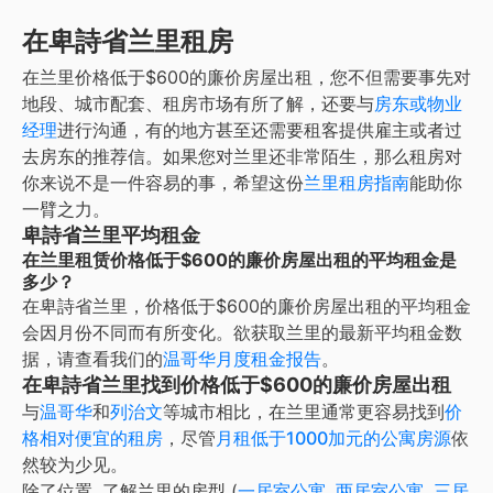
在卑詩省兰里租房
在
兰里
价格低于$600的廉价房屋出租
，您不但需要事先对
地段、城市配套、租房市场有所了解，还要与
房东或物业
经理
进行沟通，有的地方甚至还需要租客提供雇主或者过
去房东的推荐信。如果您对
兰里
还非常陌生，那么租房对
你来说不是一件容易的事，希望这份
兰里
租房指南
能助你
一臂之力。
卑詩省兰里平均租金
在兰里租赁价格低于$600的廉价房屋出租的平均租金是
多少？
在
卑詩省兰里
，
价格低于$600的廉价房屋出租
的平均租金
会因月份不同而有所变化。欲获取
兰里
的最新平均租金数
据，请查看我们的
温哥华
月度租金报告
。
在卑詩省兰里找到价格低于$600的廉价房屋出租
与
温哥华
和
列治文
等城市相比，在兰里通常更容易找到
价
格相对便宜的租房
，尽管
月租低于1000加元的公寓房源
依
然较为少见。
除了位置, 了解
兰里
的房型 (
一居室公寓
,
两居室公寓
,
三居