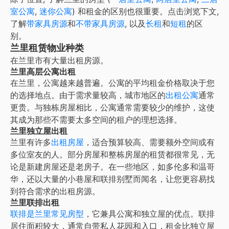
室公寓
,
迷你公寓
) 和租金的区别也很重要。点击浏览下文,
了解
带家具房源
和
不带家具房源
, 以及
长租
和
短租
的区
别。
兰里租赁物业种类
在
兰里
市有大量出租房源。
兰里高层公寓出租
在
兰里
，公寓越来越普遍。公寓的平均租金价格取决于您
的选择地点。由于需求量较高，城市地区的
出租公寓
通常
更贵。与独栋房屋相比，公寓通常需要较少的维护，这使
其成为那些不需要太多空间的租户的理想选择。
兰里独立屋出租
兰里有许多
出租房屋
，适合预算较高、需要额外空间或有
多位室友的人。部分房屋和整栋房屋的租赁都很常见，无
论是新建房屋还是老房子。在一些地区，如多伦多和温哥
华，还以大量的小巷屋和联排别墅而闻名，让您更容易找
到符合需求的出租房源。
兰里联排出租
联排是兰里常见房型
，它兼具公寓和独立屋的优点。联排
居住面积较大，通常自带私人花园和入口，租金比独立屋