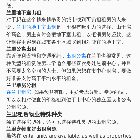
低。
兰里地下室出租
对于想在这个越来越昂贵的城市找到可负担租房的人来
说，
兰里的地下室出租
是一个很有吸引力的选择。由于房
价高企，房主有时会把地下室出租，以抵消房贷还款。这
让租客更容易在城市各个区域找到相对便宜的地下室。
兰里公寓出租
靠近便利设施和交通枢纽，
出租公寓
在
兰里
也很常见。这
种类型的租赁住房非常适合那些喜欢身处热闹中心，并且
不需要太多空间的人士。但如果您想在市中心租房，要做
好准备支付高于平均水平的租金。
兰里单房分租
在
兰里租房
, 如果预算有限，不妨考虑分租。幸运的话，
可以以相对便宜的价格租到位于市中心的独立屋或者公寓
分租房源。
兰里租赁物业特殊种类
除了选择房型外，还可以选择特殊类型的出租房源。
兰里宠物友好出租房源
虽然在
rental units are available, as well as properties