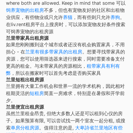
where both are allowed. Keep in mind that some
可以
饲养宠物的出租房
不多，但也有宠物友好的社区和出租物
业供应，有些物业或只允许
养猫
，而有些则只允许
养狗
。
在liv.rent租房平台上搜房时，可以添加宠物友好条件搜索
可饲养宠物的出租房源
兰里带家具出租房源
如果您刚刚搬到这个城市或者还没有机会购置家具，不用
担心 - 在
兰里
有很多带家具的出租房
。想要寻找带家具的
房源，您可以使用筛选器来进行搜索，同时需要准备支付
更高的租金。与未带家具的房源相比，
租带家具有利有
弊
，所以在搬家时可以首先考虑是否购买家具
兰里短租出租房源
兰里
拥有大量工作机会和世界一流的学术机构，因此相对
租期灵活的
短租房
简直一房难求，特别是在暑假和开学前
夕。
兰里便宜出租房源
虽然
兰里
租金昂贵, 但绝大多数人还是可以租到心仪的房
子。如果预算有限, 可以尝试找一两个室友一起分租, 或搜
索
单房分租房源
。值得注意的是,
大
卑詩省兰里地区有些