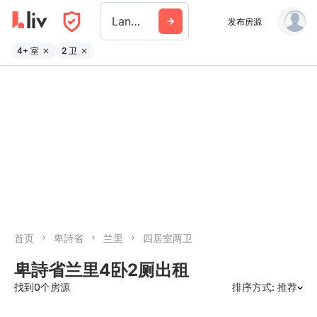
Langley
发布房源
4+ 室
2 卫
首页
卑詩省
兰里
四居室两卫
卑詩省兰里4卧2厕出租
找到0个房源
排序方式: 推荐