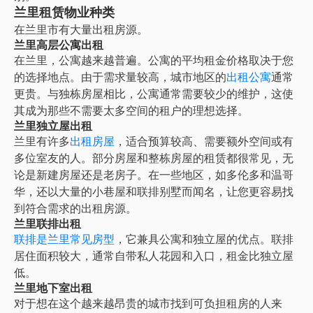
兰里租赁物业种类
在
兰里
市有大量出租房源。
兰里高层公寓出租
在
兰里
，公寓越来越普遍。公寓的平均租金价格取决于您
的选择地点。由于需求量较高，城市地区的
出租公寓
通常
更贵。与独栋房屋相比，公寓通常需要较少的维护，这使
其成为那些不需要太多空间的租户的理想选择。
兰里独立屋出租
兰里有许多
出租房屋
，适合预算较高、需要额外空间或有
多位室友的人。部分房屋和整栋房屋的租赁都很常见，无
论是新建房屋还是老房子。在一些地区，如多伦多和温哥
华，还以大量的小巷屋和联排别墅而闻名，让您更容易找
到符合需求的出租房源。
兰里联排出租
联排是兰里常见房型
，它兼具公寓和独立屋的优点。联排
居住面积较大，通常自带私人花园和入口，租金比独立屋
低。
兰里地下室出租
对于想在这个越来越昂贵的城市找到可负担租房的人来