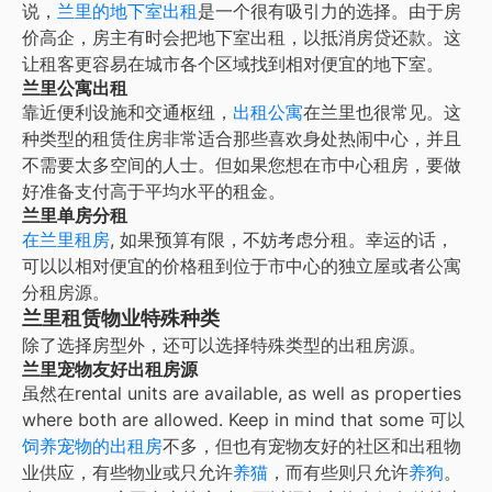
说，
兰里的地下室出租
是一个很有吸引力的选择。由于房
价高企，房主有时会把地下室出租，以抵消房贷还款。这
让租客更容易在城市各个区域找到相对便宜的地下室。
兰里公寓出租
靠近便利设施和交通枢纽，
出租公寓
在
兰里
也很常见。这
种类型的租赁住房非常适合那些喜欢身处热闹中心，并且
不需要太多空间的人士。但如果您想在市中心租房，要做
好准备支付高于平均水平的租金。
兰里单房分租
在
兰里租房
, 如果预算有限，不妨考虑分租。幸运的话，
可以以相对便宜的价格租到位于市中心的独立屋或者公寓
分租房源。
兰里租赁物业特殊种类
除了选择房型外，还可以选择特殊类型的出租房源。
兰里宠物友好出租房源
虽然在
rental units are available, as well as properties
where both are allowed. Keep in mind that some
可以
饲养宠物的出租房
不多，但也有宠物友好的社区和出租物
业供应，有些物业或只允许
养猫
，而有些则只允许
养狗
。