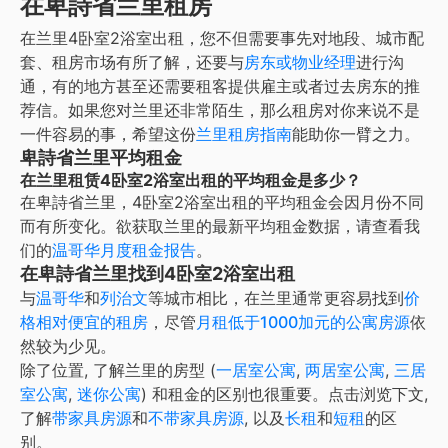
在卑詩省兰里租房
在
兰里
4卧室2浴室出租
，您不但需要事先对地段、城市配
套、租房市场有所了解，还要与
房东或物业经理
进行沟
通，有的地方甚至还需要租客提供雇主或者过去房东的推
荐信。如果您对
兰里
还非常陌生，那么租房对你来说不是
一件容易的事，希望这份
兰里
租房指南
能助你一臂之力。
卑詩省兰里平均租金
在兰里租赁4卧室2浴室出租的平均租金是多少？
在
卑詩省兰里
，
4卧室2浴室出租
的平均租金会因月份不同
而有所变化。欲获取
兰里
的最新平均租金数据，请查看我
们的
温哥华
月度租金报告
。
在卑詩省兰里找到4卧室2浴室出租
与
温哥华
和
列治文
等城市相比，在兰里通常更容易找到
价
格相对便宜的租房
，尽管
月租低于1000加元的公寓房源
依
然较为少见。
除了位置, 了解
兰里
的房型 (
一居室公寓
,
两居室公寓
,
三居
室公寓
,
迷你公寓
) 和租金的区别也很重要。点击浏览下文,
了解
带家具房源
和
不带家具房源
, 以及
长租
和
短租
的区
别。