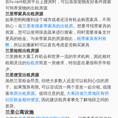
在liv.rent租房平台上搜房时，可以添加宠物友好条件搜索
可饲养宠物的出租房源
兰里带家具出租房源
如果您刚刚搬到这个城市或者还没有机会购置家具，不用
担心 - 在
兰里
有很多带家具的出租房
。想要寻找带家具的
房源，您可以使用筛选器来进行搜索，同时需要准备支付
更高的租金。与未带家具的房源相比，
租带家具有利有
弊
，所以在搬家时可以首先考虑是否购买家具
兰里短租出租房源
兰里
拥有大量工作机会和世界一流的学术机构，因此相对
租期灵活的
短租房
简直一房难求，特别是在暑假和开学前
夕。
兰里便宜出租房源
虽然
兰里
租金昂贵, 但绝大多数人还是可以租到心仪的房
子。如果预算有限, 可以尝试找一两个室友一起分租, 或搜
索
单房分租房源
。值得注意的是,
大
卑詩省兰里地区有些
社区租金相对便宜
, 因此建议租房者事先了解地段之间的
差异。
兰里公寓设施