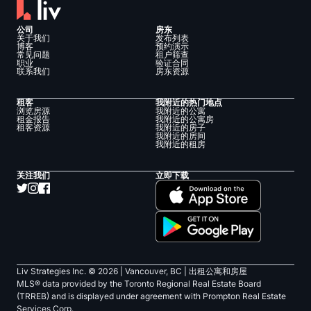
公司
房东
关于我们
发布列表
博客
预约演示
常见问题
租户筛查
职业
验证合同
联系我们
房东资源
租客
我附近的热门地点
浏览房源
我附近的公寓
租金报告
我附近的公寓房
租客资源
我附近的房子
我附近的房间
我附近的租房
关注我们
立即下载
Liv Strategies Inc. ©
2026
| Vancouver, BC |
出租公寓和房屋
MLS® data provided by the Toronto Regional Real Estate Board
(TRREB) and is displayed under agreement with Prompton Real Estate
Services Corp.