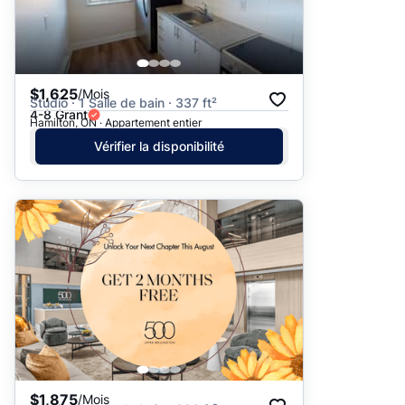
$1,625
/Mois
Studio · 1 Salle de bain · 337 ft²
4-8 Grant
Hamilton, ON · Appartement entier
Vérifier la disponibilité
$1,875
/Mois