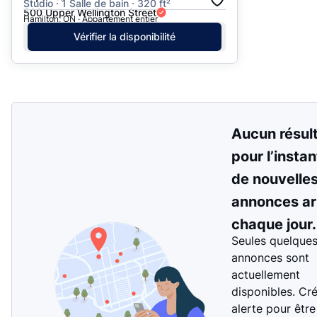
Studio · 1 Salle de bain · 320 ft²
500 Upper Wellington Street
Hamilton, ON · Appartement entier
Vérifier la disponibilité
Aucun résul
pour l’instan
de nouvelle
annonces ar
chaque jour.
Seules quelque
annonces sont
actuellement
disponibles. Cr
alerte pour être