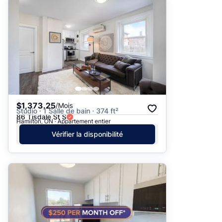
Suggéré
Date: les plus récents d’abord
Date: les plus anciens d’abord
Prix - $$$ à $
Prix - $ à $$$
$1,373.25
/Mois
Studio · 1 Salle de bain · 374 ft²
86 Tisdale St S
Hamilton, ON · Appartement entier
Vérifier la disponibilité