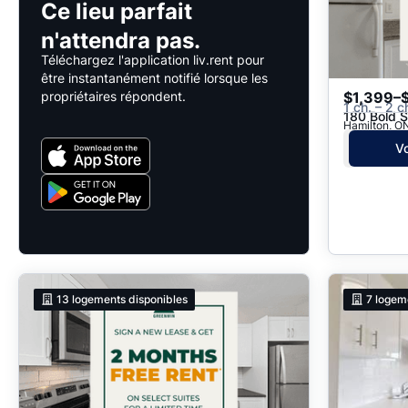
Ce lieu parfait
n'attendra pas.
Téléchargez l'application liv.rent pour
être instantanément notifié lorsque les
propriétaires répondent.
$1,399–
1 ch. – 2 c
180 Bold S
Vo
13
logements disponibles
7
logem