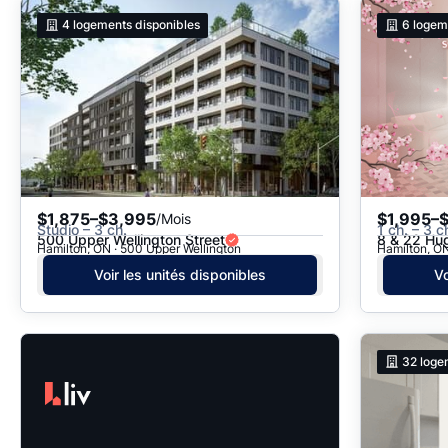
4
logements disponibles
6
logem
$1,875–$3,995
$1,995–
/Mois
Studio – 3 ch.
1 ch. – 3 c
500 Upper Wellington Street
8 & 22 Hug
Hamilton, ON · 500 Upper Wellington
Hamilton, ON
Voir les unités disponibles
Vo
32
loge