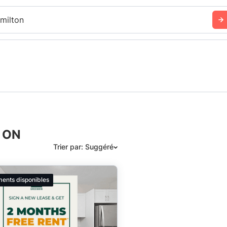
milton
, ON
Trier par: Suggéré
Suggéré
ments disponibles
Date: les plus récents d’abord
Date: les plus anciens d’abord