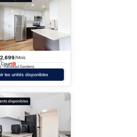
$2,699
/Mois
h.
 Court
 · Halstead Gardens
ir les unités disponibles
ents disponibles