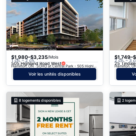
$1,980–$3,235
$1,749–
/Mois
1 ch. – 2 ch.
2 ch. – 3 c
505 Highland Road West
25 Tindale
Hamilton, ON · SOHO at Central Park - 505 Highland Road
Hamilton, ON
Voir les unités disponibles
Vo
8
logements disponibles
2
logem