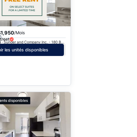
$1,950
/Mois
h.
treet
Hamilton, ON · Sunder and Company Inc. - 180 Bold St.
ir les unités disponibles
ents disponibles