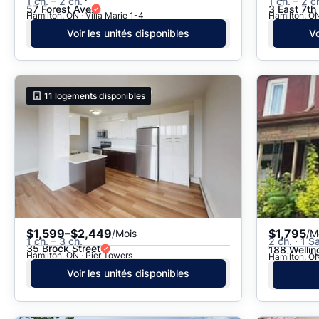
1 ch. – 2 ch.
1 ch. – 2 c
57 Forest Ave
3 East 7th
Hamilton, ON · Villa Marie 1-4
Hamilton, ON
Voir les unités disponibles
Vo
11
logements disponibles
$1,599–$2,449
$1,795
/Mois
/M
1 ch. – 3 ch.
2 ch. · 1 S
35 Brock Street
188 Wellin
Hamilton, ON · Pier Towers
Hamilton, ON
Voir les unités disponibles