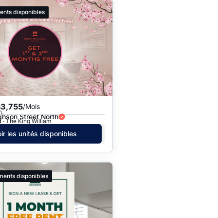
ents disponibles
$3,755
/Mois
h.
hson Street North
 · The King William
ir les unités disponibles
ments disponibles