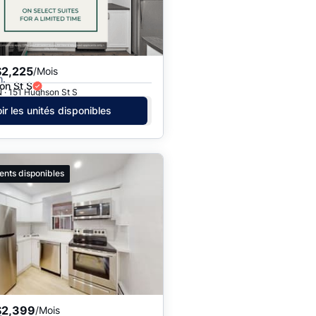
Prix - $$$ à $
Prix - $ à $$$
$2,225
/Mois
h.
on St S
 · 151 Hughson St S
ir les unités disponibles
ents disponibles
$2,399
/Mois