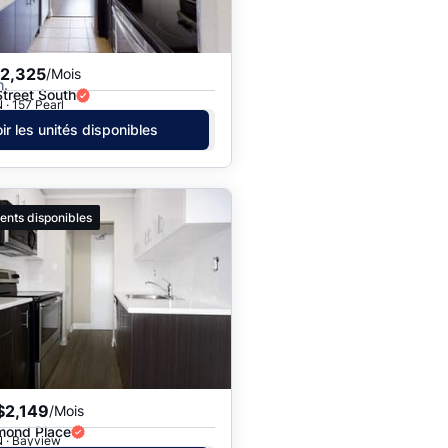
$2,325
/Mois
h.
Street South
 · 157 Pearl
ir les unités disponibles
ents disponibles
$2,149
/Mois
mond Place
N · Bayview