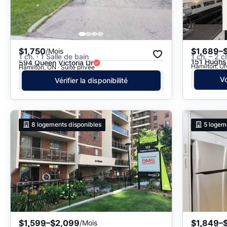
$1,750
$1,689–
/Mois
1 ch. · 1 Salle de bain
1 ch. – 2 c
151 Hughs
594 Queen Victoria Dr
Hamilton, ON
Hamilton, ON · Suite privée
Vo
Vérifier la disponibilité
8
logements disponibles
5
logem
$1,599–$2,099
$1,849–
/Mois