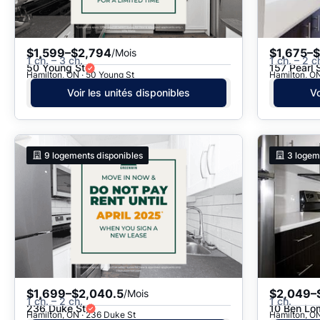
$1,599–$2,794
$1,675–
/Mois
1 ch. – 3 ch.
1 ch. – 2 c
50 Young St
157 Pearl 
Hamilton, ON · 50 Young St
Hamilton, ON
Voir les unités disponibles
Vo
9
logements disponibles
3
logem
$1,699–$2,040.5
$2,049–
/Mois
1 ch. – 2 ch.
1 ch.
236 Duke St
10 Ben Lo
Hamilton, ON · 236 Duke St
Hamilton, O