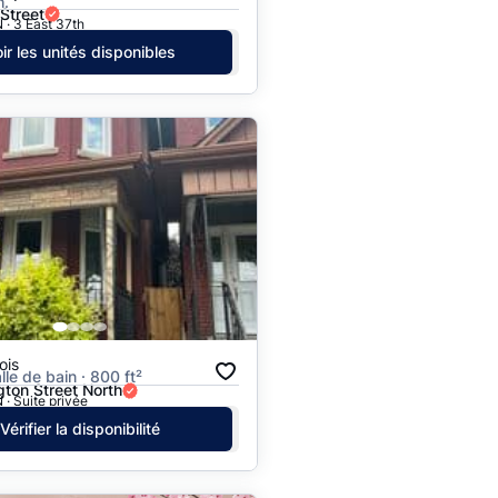
h.
 Street
 · 3 East 37th
ir les unités disponibles
ois
alle de bain · 800 ft²
gton Street North
 · Suite privée
Vérifier la disponibilité