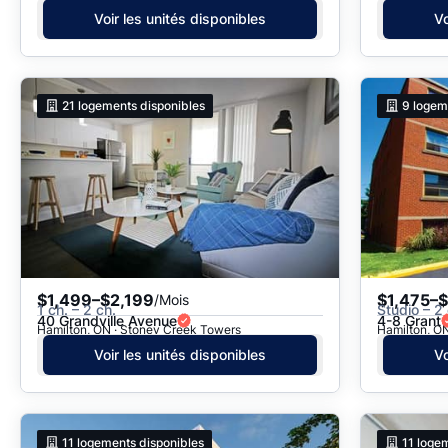
Voir les unités disponibles
Vo
21
logements disponibles
9
logem
$1,499–$2,199
$1,475–$
/Mois
1 ch. – 2 ch.
Studio – 2 
40 Grandville Avenue
4-8 Grant
Hamilton, ON · Stoney Creek Towers
Hamilton, ON
Voir les unités disponibles
Vo
11
logements disponibles
11
logem