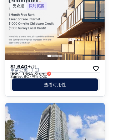
推荐
受欢迎
限时优惠
日期: 最新日期在前
日期: 过往日期在前
价格 - $$$ 到 $
价格 - $ 到 $$$
$1,640+
/月
单身公寓 · 1 卫
9651 136A Street
Surrey, BC · 整间公寓
查看可用性