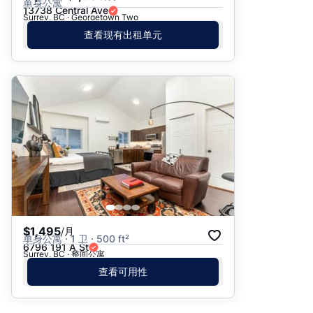
单身公寓
13738 Central Ave
Surrey, BC · Georgetown Two
查看现有出租单元
$1,495
/月
单身公寓 · 1 卫 · 500 ft²
6796 191 A St
Surrey, BC · 整间公寓
查看可用性