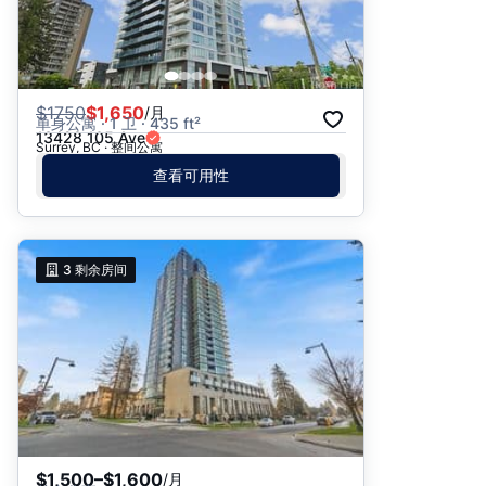
$
1750
$1,650
/月
单身公寓 · 1 卫 · 435 ft²
13428 105 Ave
Surrey, BC · 整间公寓
查看可用性
3
剩余房间
$1,500–$1,600
/月