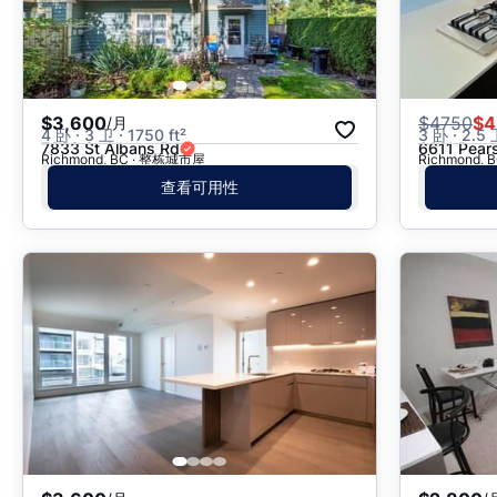
$3,600
$
4750
$4
/月
4 卧 · 3 卫 · 1750 ft²
3 卧 · 2.5 
7833 St Albans Rd
6611 Pear
Richmond, BC · 整栋城市屋
Richmond,
查看可用性