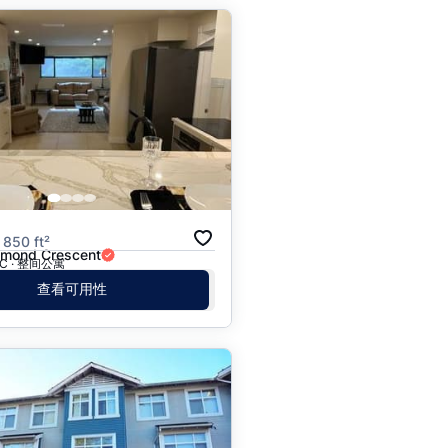
月
 850 ft²
mond Crescent
 BC · 整间公寓
查看可用性