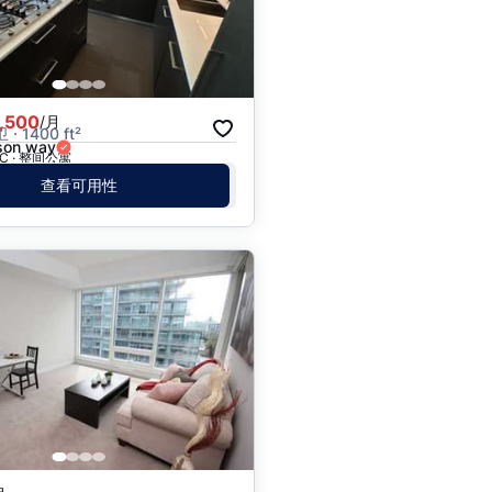
,500
/月
卫 · 1400 ft²
son way
 BC · 整间公寓
查看可用性