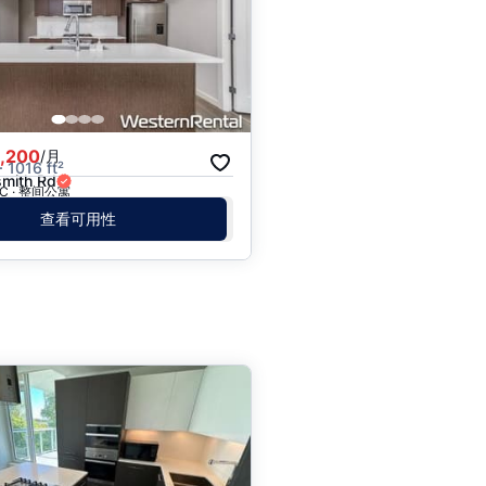
,200
/月
· 1016 ft²
mith Rd
 BC · 整间公寓
查看可用性