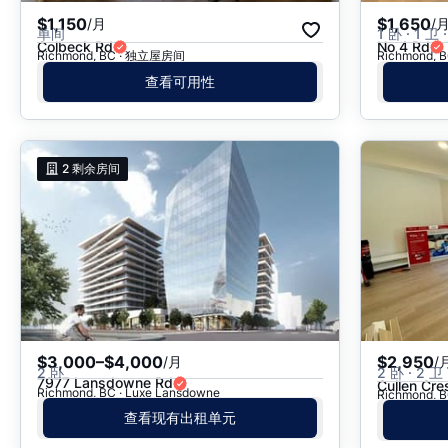
$1,150
$1,650
/月
/
单间
1 卧 · 1 卫 ·
Colbeck Rd
No 4 Rd
Richmond, BC · 独立屋房间
Richmond,
查看可用性
2
剩余房间
$3,000–$4,000
$2,950
/月
/
2 卧
2 卧 · 2 卫 
7977 Lansdowne Rd
Cullen Cre
Richmond, BC · Luxe Lansdowne
Richmond,
查看现有出租单元