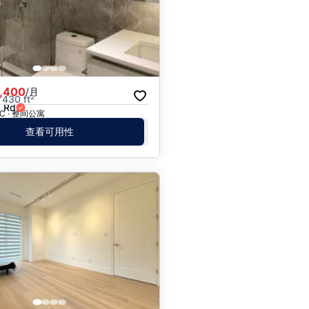
价格 - $$$ 到 $
价格 - $ 到 $$$
,400
/月
 430 ft²
 Rd
 BC · 整间公寓
查看可用性