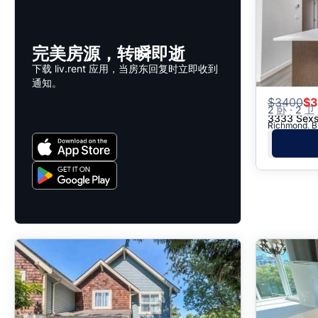
完美房源，转瞬即逝
下载 liv.rent 应用，当房东回复时立即收到
通知。
$
3400
$3
2 卧 · 2 卫 
3333 Sexs
Richmond,