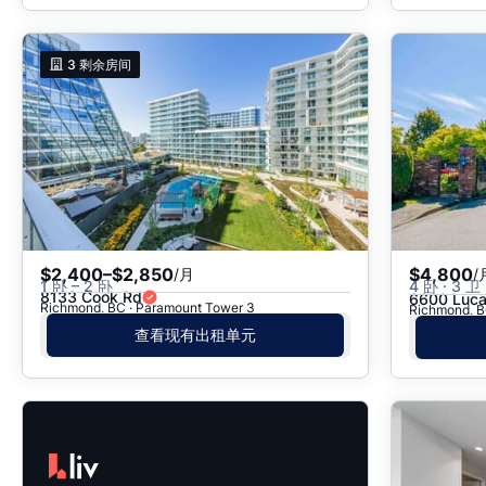
3
剩余房间
$2,400–$2,850
$4,800
/月
/
1 卧 – 2 卧
4 卧 · 3 卫 
8133 Cook Rd
6600 Luca
Richmond, BC · Paramount Tower 3
Richmond,
查看现有出租单元