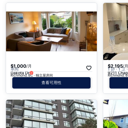
$1,000
$2,195
/月
/
单间
1 卧 · 1 卫 ·
Dakota Dr
9211 Chap
Richmond, BC · 独立屋房间
Richmond,
查看可用性