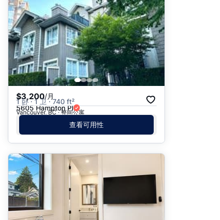
$3,200
/月
1 卧 · 1 卫 · 740 ft²
5605 Hampton Pl
Vancouver, BC · 整间公寓
查看可用性