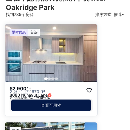
Oakridge Park
找到785个房源
排序方式: 推荐
推荐
限时优惠
首选
日期: 最新日期在前
日期: 过往日期在前
价格 - $$$ 到 $
价格 - $ 到 $$$
$2,900
/月
2 卧 · 1 卫 · 670 ft²
8080 Nunavut Lane
Vancouver, BC · 整间公寓
查看可用性