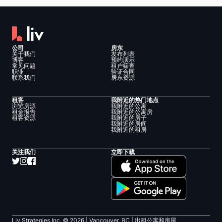
公司
房东
关于我们
发布列表
博客
预约演示
常见问题
租户筛查
职业
验证合同
联系我们
房东资源
租客
我附近的热门地点
浏览房源
我附近的公寓
租金报告
我附近的公寓房
租客资源
我附近的房子
我附近的房间
我附近的租房
关注我们
立即下载
Liv Strategies Inc. ©
2026
| Vancouver, BC |
出租公寓和房屋