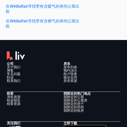
在WABelfair寻找带有含暖气的单间公寓出
租
在WABelfair寻找带有含燃气的单间公寓出
租
公司
房东
关于我们
发布列表
博客
预约演示
常见问题
租户筛查
职业
验证合同
联系我们
房东资源
租客
我附近的热门地点
浏览房源
我附近的公寓
租金报告
我附近的公寓房
租客资源
我附近的房子
我附近的房间
我附近的租房
关注我们
立即下载