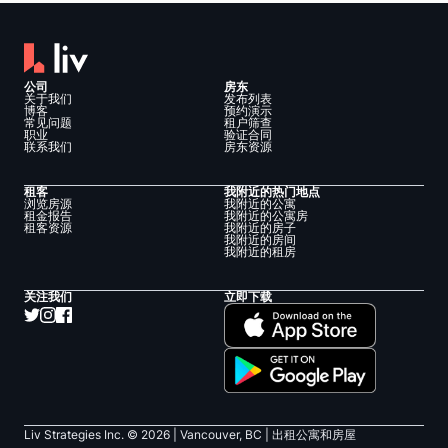
公司
房东
关于我们
发布列表
博客
预约演示
常见问题
租户筛查
职业
验证合同
联系我们
房东资源
租客
我附近的热门地点
浏览房源
我附近的公寓
租金报告
我附近的公寓房
租客资源
我附近的房子
我附近的房间
我附近的租房
关注我们
立即下载
Liv Strategies Inc. ©
2026
| Vancouver, BC |
出租公寓和房屋