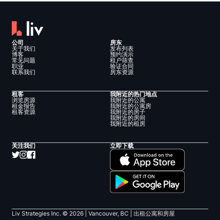
公司
房东
关于我们
发布列表
博客
预约演示
常见问题
租户筛查
职业
验证合同
联系我们
房东资源
租客
我附近的热门地点
浏览房源
我附近的公寓
租金报告
我附近的公寓房
租客资源
我附近的房子
我附近的房间
我附近的租房
关注我们
立即下载
Liv Strategies Inc. ©
2026
| Vancouver, BC |
出租公寓和房屋