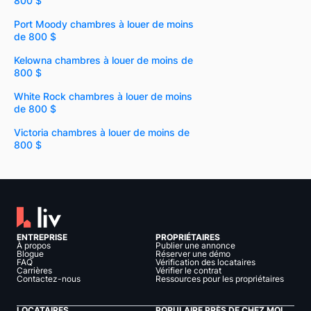
800 $
Port Moody chambres à louer de moins
de 800 $
Kelowna chambres à louer de moins de
800 $
White Rock chambres à louer de moins
de 800 $
Victoria chambres à louer de moins de
800 $
ENTREPRISE
PROPRIÉTAIRES
À propos
Publier une annonce
Blogue
Réserver une démo
FAQ
Vérification des locataires
Carrières
Vérifier le contrat
Contactez-nous
Ressources pour les propriétaires
LOCATAIRES
POPULAIRE PRÈS DE CHEZ MOI