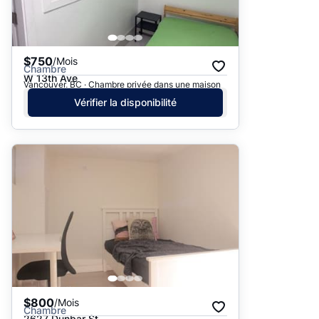
$750
/Mois
Chambre
W 13th Ave
Vancouver, BC · Chambre privée dans une maison
Vérifier la disponibilité
$800
/Mois
Chambre
2627 Dunbar St