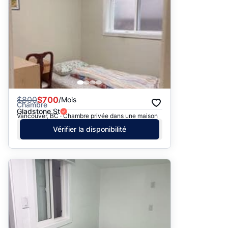
$
800
$700
/Mois
Chambre
Gladstone St
Vancouver, BC · Chambre privée dans une maison
Vérifier la disponibilité