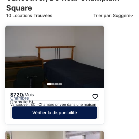
Square
10 Locations Trouvées
Trier par: Suggéré
Suggéré
Date: les plus récents d’abord
Date: les plus anciens d’abord
Prix - $$$ à $
Prix - $ à $$$
$720
/Mois
Chambre
Granville St
Vancouver, BC · Chambre privée dans une maison
Vérifier la disponibilité