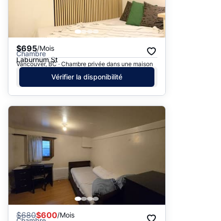
$695
/Mois
Chambre
Laburnum St
Vancouver, BC · Chambre privée dans une maison
Vérifier la disponibilité
$
680
$600
/Mois
Chambre