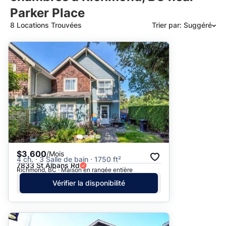
Parker Place
8 Locations Trouvées
Trier par: Suggéré
Suggéré
Date: les plus récents d’abord
Date: les plus anciens d’abord
Prix - $$$ à $
Prix - $ à $$$
$3,600
/Mois
4 ch. · 3 Salle de bain · 1750 ft²
7833 St Albans Rd
Richmond, BC · Maison en rangée entière
Vérifier la disponibilité