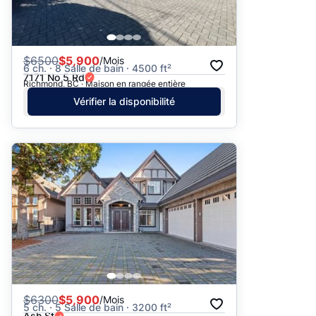
$
6500
$5,900
/Mois
6 ch. · 8 Salle de bain · 4500 ft²
7171 No 5 Rd
Richmond, BC · Maison en rangée entière
Vérifier la disponibilité
$
6300
$5,900
/Mois
5 ch. · 5 Salle de bain · 3200 ft²
Ash St