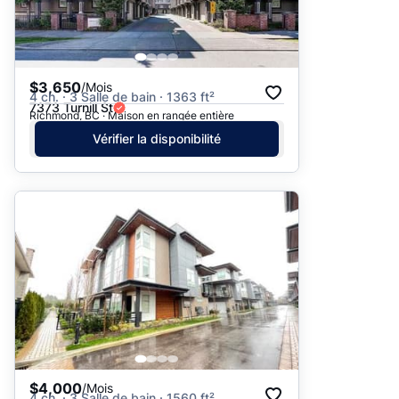
$3,650
/Mois
4 ch. · 3 Salle de bain · 1363 ft²
7373 Turnill St
Richmond, BC · Maison en rangée entière
Vérifier la disponibilité
$4,000
/Mois
4 ch. · 3 Salle de bain · 1560 ft²