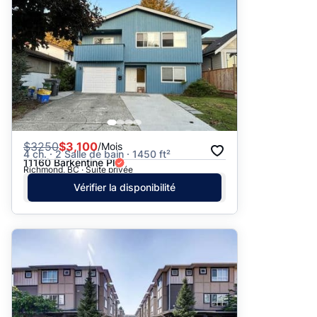
$
3250
$3,100
/Mois
4 ch. · 2 Salle de bain · 1450 ft²
11160 Barkentine Pl
Richmond, BC · Suite privée
Vérifier la disponibilité