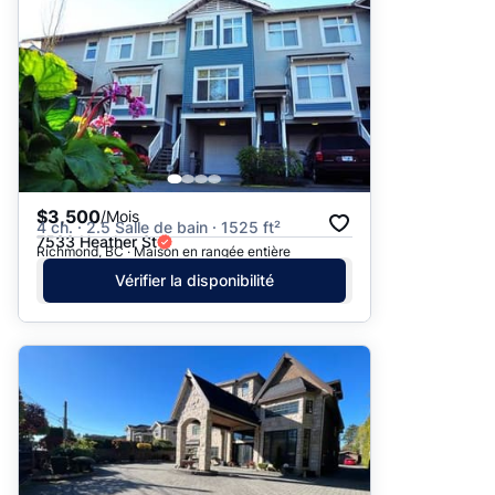
$3,500
/Mois
4 ch. · 2.5 Salle de bain · 1525 ft²
7533 Heather St
Richmond, BC · Maison en rangée entière
Vérifier la disponibilité