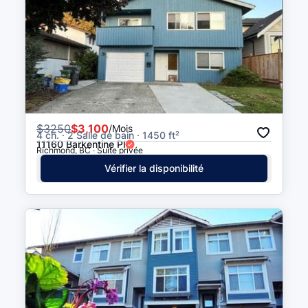
$
3250
$3,100
/Mois
4 ch. · 2 Salle de bain · 1450 ft²
11160 Barkentine Pl
Richmond, BC · Suite privée
Vérifier la disponibilité