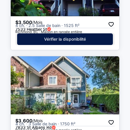
$3,500
/Mois
4 ch. · 2.5 Salle de bain · 1525 ft²
7533 Heather St
Richmond, BC · Maison en rangée entière
Vérifier la disponibilité
$3,600
/Mois
4 ch. · 3 Salle de bain · 1750 ft²
7833 St Albans Rd