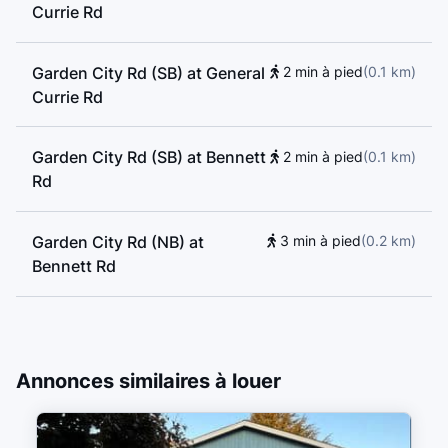
Currie Rd
Garden City Rd (SB) at General
2 min à pied
(
0.1
km
)
Currie Rd
Garden City Rd (SB) at Bennett
2 min à pied
(
0.1
km
)
Rd
Garden City Rd (NB) at
3 min à pied
(
0.2
km
)
Bennett Rd
Garden City Rd (NB) at Jones
4 min à pied
(
0.2
km
)
Rd
Annonces similaires à louer
Garden City Rd (SB) at Jones
5 min à pied
(
0.3
km
)
Rd