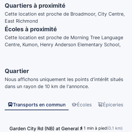
Quartiers à proximité
Cette location est proche de Broadmoor, City Centre,
East Richmond
Écoles à proximité
Cette location est proche de Morning Tree Language
Centre, Kumon, Henry Anderson Elementary School,
General Currie Elementary, William Cook Elementary
School, R.C. Palmer Secondary School, A.R. MacNeill
Secondary School, Garden City Elementary School,
Quartier
Summit Life Education, St Paul School, Sylvan,
Nous affichons uniquement les points d'intérêt situés
Howard DeBeck Elementary, MathConcept Learning
dans un rayon de 10 km de l'annonce.
Centre, Richmond Secondary School, W.D. Ferris
Elementary School
Transports en commun
Écoles
Épiceries
Garden City Rd (NB) at General
1 min à pied
(
0.1
km
)