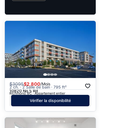
$
3095
$2,800
/Mois
2 ch. · 2 Salle de bain · 795 ft²
10820 No 5 Rd
Richmond, BC · Appartement entier
Vérifier la disponibilité