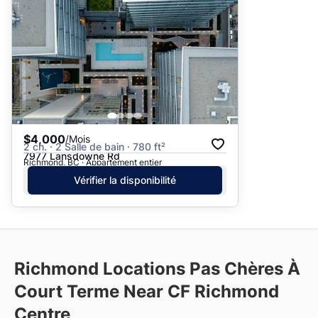
$4,000
/Mois
2 ch. · 2 Salle de bain · 780 ft²
7977 Lansdowne Rd
Richmond, BC · Appartement entier
Vérifier la disponibilité
Richmond Locations Pas Chères À
Court Terme Near CF Richmond
Centre