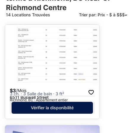
Richmond Centre
14 Locations Trouvées
Trier par: Prix - $ à $$$
Suggéré
Date: les plus récents d’abord
Date: les plus anciens d’abord
Prix - $$$ à $
Prix - $ à $$$
$3
/Mois
3 ch. · 3 Salle de bain · 3 ft²
6511 Buswell Street
Richmond, BC · Appartement entier
Vérifier la disponibilité