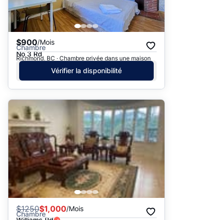
$900
/Mois
Chambre
No 3 Rd
Richmond, BC · Chambre privée dans une maison
Vérifier la disponibilité
$
1250
$1,000
/Mois
Chambre
Williams Rd