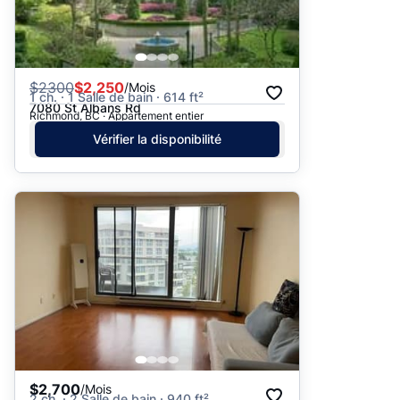
$
2300
$2,250
/Mois
1 ch. · 1 Salle de bain · 614 ft²
7080 St Albans Rd
Richmond, BC · Appartement entier
Vérifier la disponibilité
$2,700
/Mois
2 ch. · 2 Salle de bain · 940 ft²