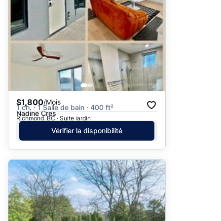
$1,800
/Mois
1 ch. · 1 Salle de bain · 400 ft²
Nadine Cres
Richmond, BC · Suite jardin
Vérifier la disponibilité