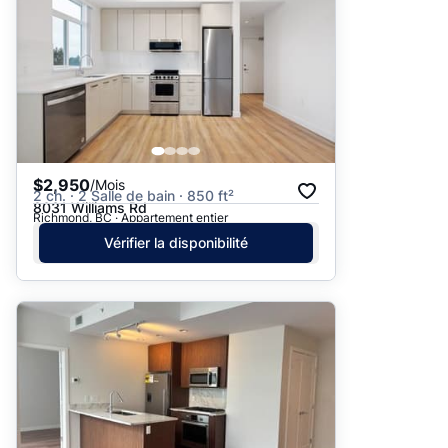
$2,950
/Mois
2 ch. · 2 Salle de bain · 850 ft²
8031 Williams Rd
Richmond, BC · Appartement entier
Vérifier la disponibilité