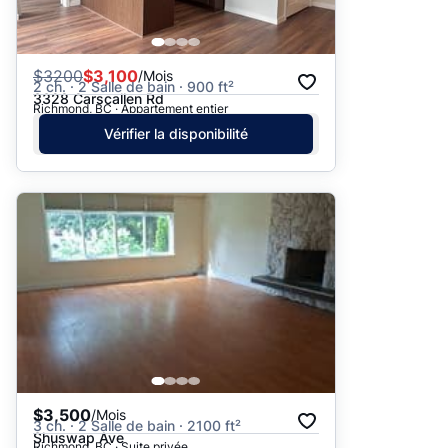
$
3200
$3,100
/Mois
2 ch. · 2 Salle de bain · 900 ft²
3328 Carscallen Rd
Richmond, BC · Appartement entier
Vérifier la disponibilité
$3,500
/Mois
3 ch. · 2 Salle de bain · 2100 ft²
Shuswap Ave
Richmond, BC · Suite privée