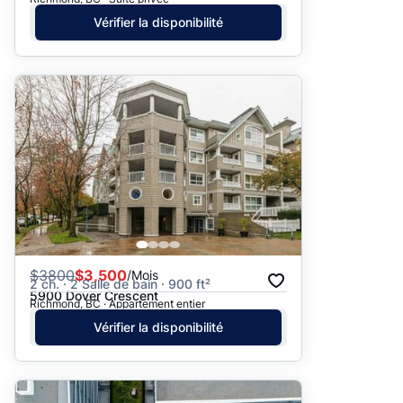
Vérifier la disponibilité
$
3800
$3,500
/Mois
2 ch. · 2 Salle de bain · 900 ft²
5900 Dover Crescent
Richmond, BC · Appartement entier
Vérifier la disponibilité