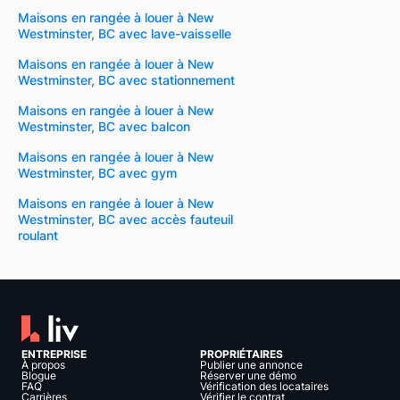
Maisons en rangée à louer à New
Westminster, BC avec lave-vaisselle
Maisons en rangée à louer à New
Westminster, BC avec stationnement
Maisons en rangée à louer à New
Westminster, BC avec balcon
Maisons en rangée à louer à New
Westminster, BC avec gym
Maisons en rangée à louer à New
Westminster, BC avec accès fauteuil
roulant
ENTREPRISE
PROPRIÉTAIRES
À propos
Publier une annonce
Blogue
Réserver une démo
FAQ
Vérification des locataires
Carrières
Vérifier le contrat