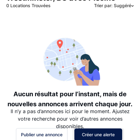
0 Locations Trouvées
Trier par: Suggéré
Suggéré
Date: les plus récents d’abord
Date: les plus anciens d’abord
Prix - $$$ à $
Prix - $ à $$$
Aucun résultat pour l’instant, mais de
nouvelles annonces arrivent chaque jour.
Il n’y a pas d’annonces ici pour le moment. Ajustez
votre recherche pour voir d’autres annonces
disponibles.
Publier une annonce
Créer une alerte