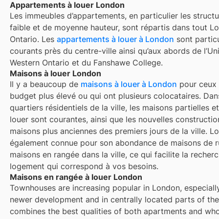
Appartements à louer London
Les immeubles d’appartements, en particulier les struct
faible et de moyenne hauteur, sont répartis dans tout L
Ontario. Les
appartements à louer à London
sont partic
courants près du centre-ville ainsi qu’aux abords de l’Un
Western Ontario et du Fanshawe College.
Maisons à louer London
Il y a beaucoup de
maisons à louer à
London
pour ceux 
budget plus élevé ou qui ont plusieurs colocataires. Dan
quartiers résidentiels de la ville, les maisons partielles e
louer sont courantes, ainsi que les nouvelles constructio
maisons plus anciennes des premiers jours de la ville.
Lo
également connue pour son abondance de maisons de ru
maisons en rangée dans la ville, ce qui facilite la recher
logement qui correspond à vos besoins.
Maisons en rangée à louer London
Townhouses are increasing popular in London, especially
newer development and in centrally located parts of the c
combines the best qualities of both apartments and who