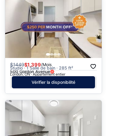
Suggéré
Date: les plus récents d’abord
Date: les plus anciens d’abord
Prix - $$$ à $
Prix - $ à $$$
$
1449
$1,399
/Mois
Studio · 1 Salle de bain · 285 ft²
500 Gordon Avenue
London, ON · Appartement entier
Vérifier la disponibilité