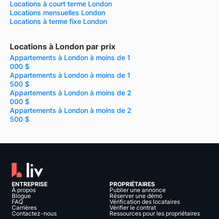
Locations à court terme London
Locations mensuelles London
Locations à terme fixe London
Locations à London par prix
Appartements à London à moins de 1
000 $
Appartements à London à moins de 1
500 $
Appartements à London à moins de 2
000 $
Appartements à London à moins de 2
500 $
ENTREPRISE
PROPRIÉTAIRES
À propos
Publier une annonce
Blogue
Réserver une démo
FAQ
Vérification des locataires
Carrières
Vérifier le contrat
Contactez-nous
Ressources pour les propriétaires