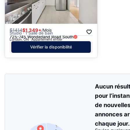
$
1414
$1,349+
/Mois
Studio · 1 Salle de bain
725-745 Wonderland Road South
London, ON · Appartement entier
Vérifier la disponibilité
Aucun résul
pour l’instan
de nouvelle
annonces ar
chaque jour.