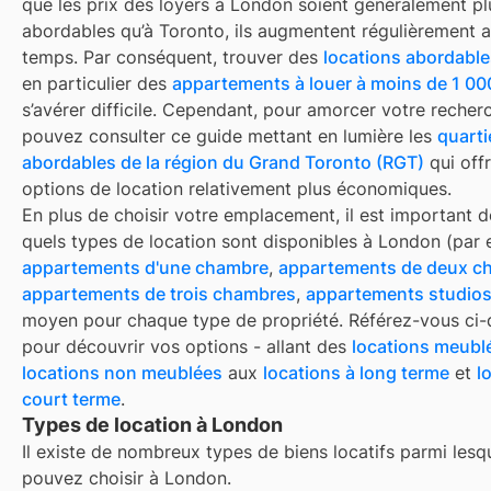
que les prix des loyers à London soient généralement pl
abordables qu’à Toronto, ils augmentent régulièrement au
temps. Par conséquent, trouver des
locations abordabl
en particulier des
appartements à louer à moins de 1 00
s’avérer difficile. Cependant, pour amorcer votre recher
pouvez consulter ce guide mettant en lumière les
quarti
abordables de la région du Grand Toronto (RGT)
qui off
options de location relativement plus économiques.
En plus de choisir votre emplacement, il est important d
quels types de location sont disponibles à
London
(par 
appartements d'une chambre
,
appartements de deux c
appartements de trois chambres
,
appartements studio
moyen pour chaque type de propriété. Référez-vous ci
pour découvrir vos options - allant des
locations meubl
locations non meublées
aux
locations à long terme
et
l
court terme
.
Types de location à London
Il existe de nombreux types de biens locatifs parmi lesq
pouvez choisir à
London
.