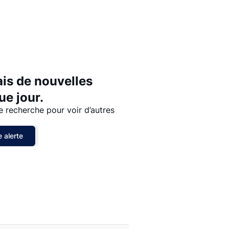
Prix - $$$ à $
Prix - $ à $$$
ais de nouvelles
e jour.
e recherche pour voir d’autres
 alerte