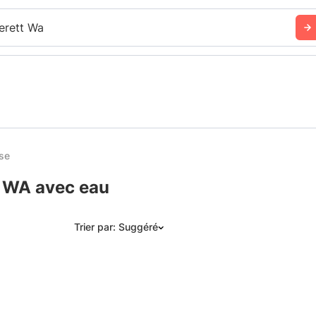
erett Wa
se
, WA avec eau
Trier par: Suggéré
Suggéré
Date: les plus récents d’abord
Date: les plus anciens d’abord