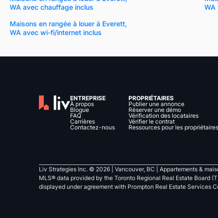
WA avec chauffage inclus
WA 
Maisons en rangée à louer à Everett,
WA avec wi-fi/internet inclus
ENTREPRISE
PROPRIÉTAIRES
À propos
Publier une annonce
Blogue
Réserver une démo
FAQ
Vérification des locataires
Carrières
Vérifier le contrat
Contactez-nous
Ressources pour les propriétaire
Liv Strategies Inc. ©
2026
| Vancouver, BC |
Appartements & maiso
MLS® data provided by the Toronto Regional Real Estate Board (T
displayed under agreement with Prompton Real Estate Services C