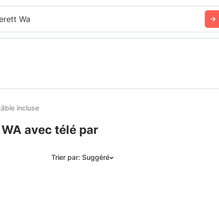
erett Wa
âble incluse
 WA avec télé par
Trier par: Suggéré
Suggéré
Date: les plus récents d’abord
Date: les plus anciens d’abord