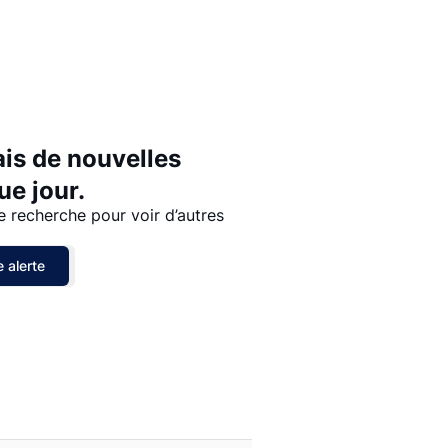
Prix - $$$ à $
Prix - $ à $$$
ais de nouvelles
e jour.
e recherche pour voir d’autres
 alerte