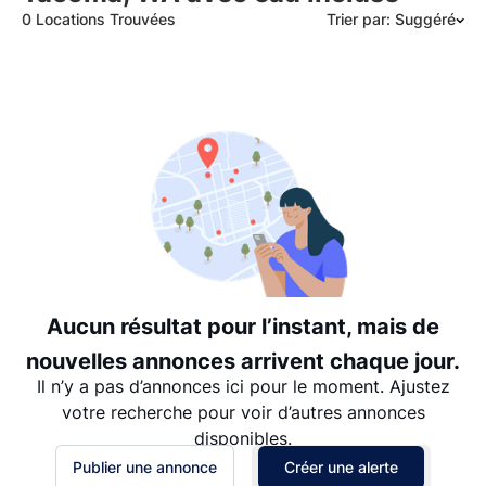
0 Locations Trouvées
Trier par: Suggéré
Suggéré
Date: les plus récents d’abord
Date: les plus anciens d’abord
Prix - $$$ à $
Prix - $ à $$$
Aucun résultat pour l’instant, mais de
nouvelles annonces arrivent chaque jour.
Il n’y a pas d’annonces ici pour le moment. Ajustez
votre recherche pour voir d’autres annonces
disponibles.
Publier une annonce
Créer une alerte