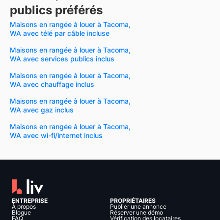
publics préférés
Maisons en rangée à louer à Tacoma,
WA avec télé par câble incluse
Maisons en rangée à louer à Tacoma,
WA avec services publics inclus
Maisons en rangée à louer à Tacoma,
WA avec chauffage inclus
Maisons en rangée à louer à Tacoma,
WA avec gaz inclus
Maisons en rangée à louer à Tacoma,
WA avec wi-fi/internet inclus
ENTREPRISE
PROPRIÉTAIRES
À propos
Publier une annonce
Blogue
Réserver une démo
FAQ
Vérification des locataires