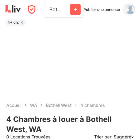
Bothell West
Publier une annonce
4+ ch.
Accueil
WA
Bothell West
4 chambres
4 Chambres à louer à Bothell
West, WA
0 Locations Trouvées
Trier par: Suggéré