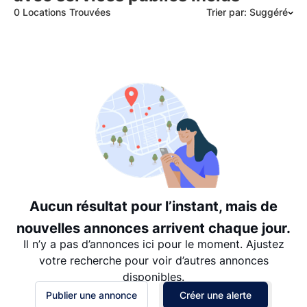
0 Locations Trouvées
Trier par: Suggéré
Suggéré
Date: les plus récents d’abord
Date: les plus anciens d’abord
Prix - $$$ à $
Prix - $ à $$$
Aucun résultat pour l’instant, mais de
nouvelles annonces arrivent chaque jour.
Il n’y a pas d’annonces ici pour le moment. Ajustez
votre recherche pour voir d’autres annonces
disponibles.
Publier une annonce
Créer une alerte