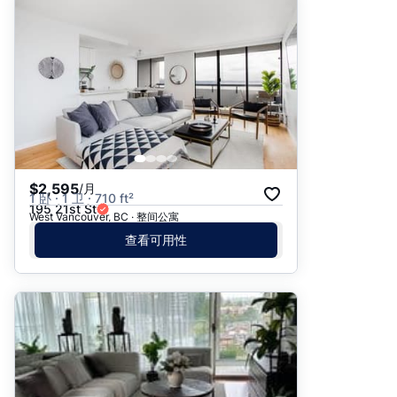
推荐
日期: 最新日期在前
日期: 过往日期在前
价格 - $$$ 到 $
价格 - $ 到 $$$
$2,595
/月
1 卧 · 1 卫 · 710 ft²
195 21st St
West Vancouver, BC · 整间公寓
查看可用性