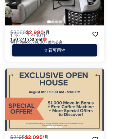
$
3000
$2,990
/月
1 卧 · 1 卫 · 740 ft²
150 24th Street
West Vancouver, BC · 整间公寓
查看可用性
$
2195
$2,095
/月