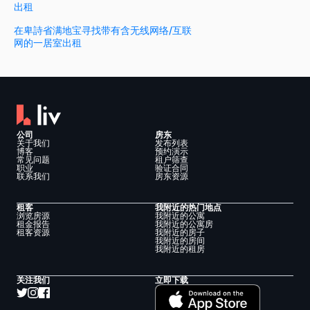
出租
在卑詩省满地宝寻找带有含无线网络/互联
网的一居室出租
公司
房东
关于我们
发布列表
博客
预约演示
常见问题
租户筛查
职业
验证合同
联系我们
房东资源
租客
我附近的热门地点
浏览房源
我附近的公寓
租金报告
我附近的公寓房
租客资源
我附近的房子
我附近的房间
我附近的租房
关注我们
立即下载