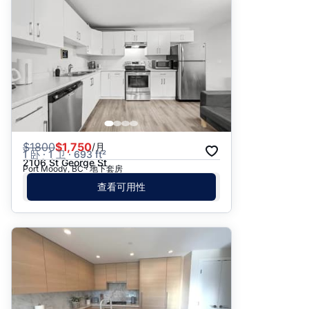
推荐
日期: 最新日期在前
日期: 过往日期在前
价格 - $$$ 到 $
价格 - $ 到 $$$
$
1800
$1,750
/月
1 卧 · 1 卫 · 693 ft²
2106 St George St
Port Moody, BC · 地下套房
查看可用性