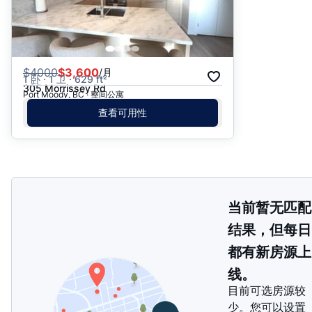
$
4000
$3,600
/月
1 卧 · 1 卫 · 629 ft²
305 Morrissey Rd
Port Moody, BC · 整间公寓
查看可用性
当前暂无匹配
结果，但每日
都有新房源上
线。
目前可选房源较
少。您可以设置