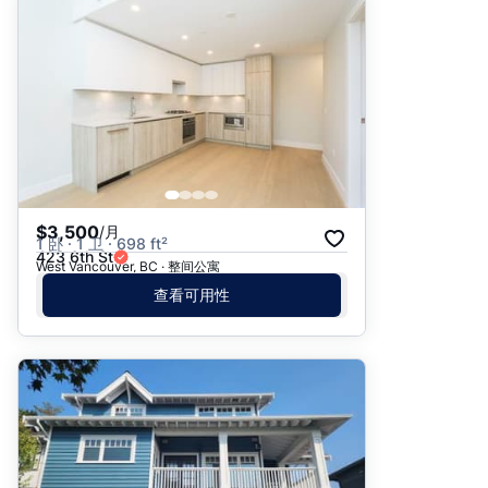
推荐
日期: 最新日期在前
日期: 过往日期在前
价格 - $$$ 到 $
价格 - $ 到 $$$
$3,500
/月
1 卧 · 1 卫 · 698 ft²
423 6th St
West Vancouver, BC · 整间公寓
查看可用性