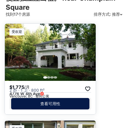
Square
找到17个房源
排序方式: 推荐
推荐
受欢迎
日期: 最新日期在前
日期: 过往日期在前
价格 - $$$ 到 $
价格 - $ 到 $$$
$1,775
/月
2 卧 · 1 卫 · 800 ft²
4776 W 4th Ave
Vancouver, BC · 整间公寓
查看可用性