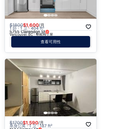
$
1800
$1,600
/月
1 卧 · 1 卫 · 404 ft²
5755 Clarendon St
Vancouver, BC · 整栋独立屋
查看可用性
$
1700
$1,590
/月
单身公寓 · 1 卫 · 187 ft²