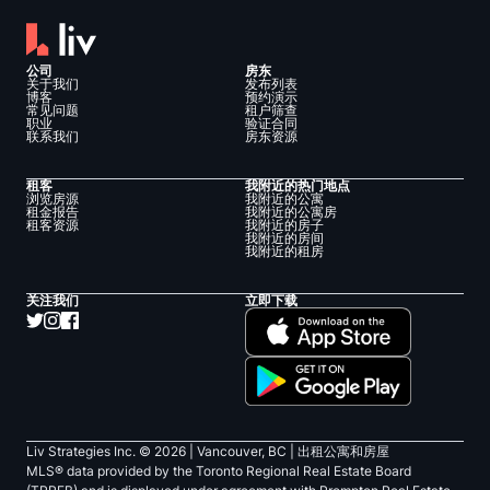
公司
房东
关于我们
发布列表
博客
预约演示
常见问题
租户筛查
职业
验证合同
联系我们
房东资源
租客
我附近的热门地点
浏览房源
我附近的公寓
租金报告
我附近的公寓房
租客资源
我附近的房子
我附近的房间
我附近的租房
关注我们
立即下载
Liv Strategies Inc. ©
2026
| Vancouver, BC |
出租公寓和房屋
MLS® data provided by the Toronto Regional Real Estate Board