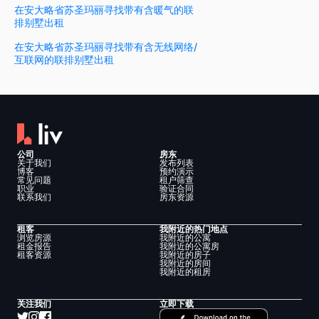
在安大略省苏圣玛丽寻找带有含暖气的联
排别墅出租
在安大略省苏圣玛丽寻找带有含无线网络/
互联网的联排别墅出租
公司
房东
关于我们
发布列表
博客
预约演示
常见问题
租户筛查
职业
验证合同
联系我们
房东资源
租客
我附近的热门地点
浏览房源
我附近的公寓
租金报告
我附近的公寓房
租客资源
我附近的房子
我附近的房间
我附近的租房
关注我们
立即下载