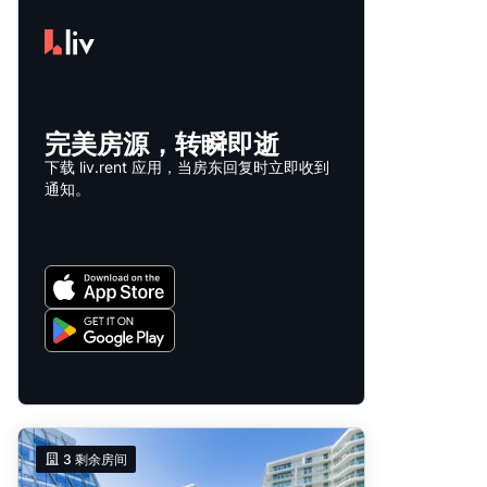
完美房源，转瞬即逝
下载 liv.rent 应用，当房东回复时立即收到
通知。
3
剩余房间