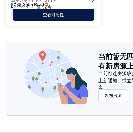
单身公寓 · 1 卫 · 421 ft²
8288 Saba Road
Richmond, BC · 整间公寓
查看可用性
当前暂无
有新房源
目前可选房源较
上新通知，或立
客。
发布房源