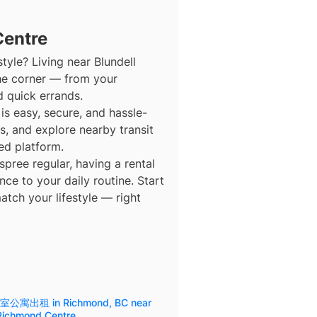
entre
tyle? Living near Blundell
he corner — from your
d quick errands.
s easy, secure, and hassle-
ns, and explore nearby transit
ed platform.
ree regular, having a rental
ce to your daily routine. Start
atch your lifestyle — right
公寓出租 in Richmond, BC near
Richmond Centre