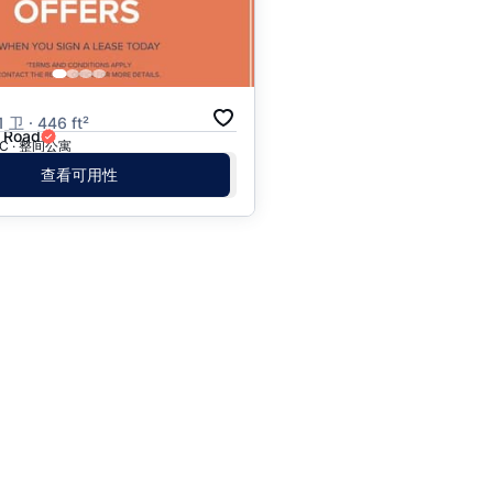
价格 - $$$ 到 $
价格 - $ 到 $$$
月
卫 · 446 ft²
 Road
 BC · 整间公寓
查看可用性