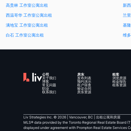
高贵林 工作室公寓出租
新西
西温哥华 工作室公寓出租
兰里
满地宝 工作室公寓出租
基隆
白石 工作室公寓出租
维多
公司
房东
租客
关于我们
发布列表
浏览房源
博客
预约演示
租金报告
常见问题
租户筛查
租客资源
职业
验证合同
联系我们
房东资源
Liv Strategies Inc. ©
2026
| Vancouver, BC |
出租公寓和房屋
MLS® data provided by the Toronto Regional Real Estate Board (T
displayed under agreement with Prompton Real Estate Services C