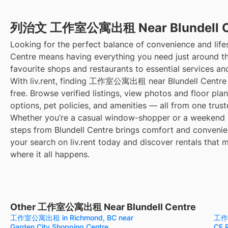
列治文 工作室公寓出租 Near Blundell C
Looking for the perfect balance of convenience and lifes
Centre means having everything you need just around t
favourite shops and restaurants to essential services an
With liv.rent, finding 工作室公寓出租 near Blundell Centre i
free. Browse verified listings, view photos and floor pla
options, pet policies, and amenities — all from one trust
Whether you’re a casual window-shopper or a weekend sp
steps from Blundell Centre brings comfort and convenien
your search on liv.rent today and discover rentals that m
where it all happens.
Other 工作室公寓出租 Near Blundell Centre
工作室公寓出租 in Richmond, BC near
工作室
Garden City Shopping Centre
CF 