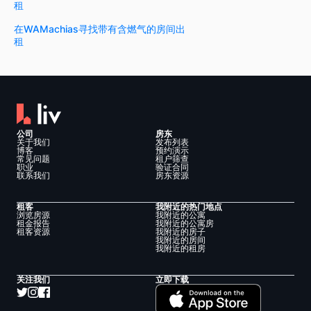
租
在WAMachias寻找带有含燃气的房间出
租
公司
房东
关于我们
发布列表
博客
预约演示
常见问题
租户筛查
职业
验证合同
联系我们
房东资源
租客
我附近的热门地点
浏览房源
我附近的公寓
租金报告
我附近的公寓房
租客资源
我附近的房子
我附近的房间
我附近的租房
关注我们
立即下载