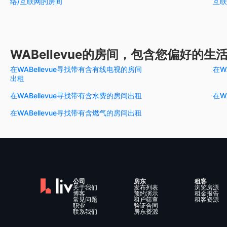
络/互联网的房间
互联
WABellevue的房间，包含您偏好的生
在WABellevue寻找带有含有线电视的房间
在W
出租
在WABellevue寻找带有含水费的房间出租
在W
在WABellevue寻找带有含燃气的房间出租
公司
房东
租客
关于我们
发布列表
浏览房源
博客
预约演示
租金报告
常见问题
租户筛查
租客资源
职业
验证合同
联系我们
房东资源