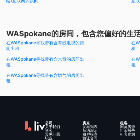
络/互联网的房间
互联
WASpokane的房间，包含您偏好的生
在WASpokane寻找带有含有线电视的房
在W
间出租
租
在WASpokane寻找带有含水费的房间出
在W
租
租
在WASpokane寻找带有含燃气的房间出
租
公司
房东
租客
关于我们
发布列表
浏览房源
博客
预约演示
租金报告
常见问题
租户筛查
租客资源
职业
验证合同