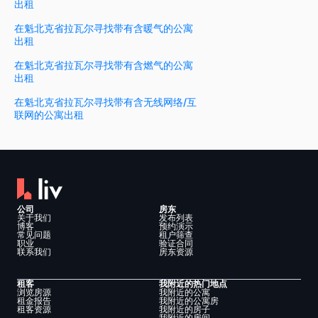
出租
在魁北克省拉瓦尔寻找带有含暖气的公寓
出租
在魁北克省拉瓦尔寻找带有含燃气的公寓
出租
在魁北克省拉瓦尔寻找带有含无线网络/互
联网的公寓出租
公司
房东
关于我们
发布列表
博客
预约演示
常见问题
租户筛查
职业
验证合同
联系我们
房东资源
租客
我附近的热门地点
浏览房源
我附近的公寓
租金报告
我附近的公寓房
租客资源
我附近的房子
我附近的房间