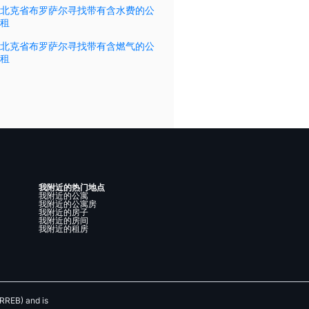
北克省布罗萨尔寻找带有含水费的公
租
北克省布罗萨尔寻找带有含燃气的公
租
我附近的热门地点
我附近的公寓
我附近的公寓房
我附近的房子
我附近的房间
我附近的租房
RREB) and is