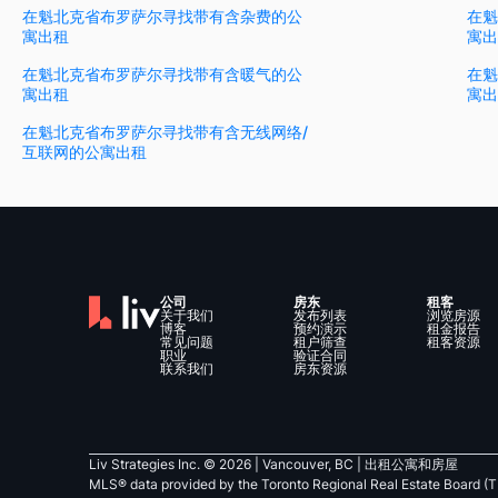
在魁北克省布罗萨尔寻找带有含杂费的公
在魁
寓出租
寓出
在魁北克省布罗萨尔寻找带有含暖气的公
在魁
寓出租
寓出
在魁北克省布罗萨尔寻找带有含无线网络/
互联网的公寓出租
公司
房东
租客
关于我们
发布列表
浏览房源
博客
预约演示
租金报告
常见问题
租户筛查
租客资源
职业
验证合同
联系我们
房东资源
Liv Strategies Inc. ©
2026
| Vancouver, BC |
出租公寓和房屋
MLS® data provided by the Toronto Regional Real Estate Board (T