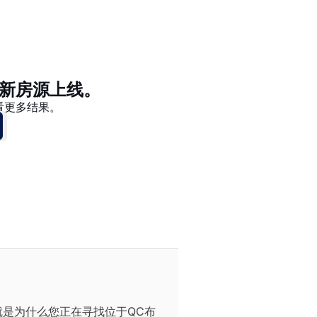
价格 - $$$ 到 $
价格 - $ 到 $$$
新房源上线。
看更多结果。
是为什么您正在寻找位于QC布