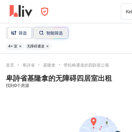
Ke
筛选
智能筛选
4+ 室
无障碍通道
首页
卑詩省
基隆拿
带轮椅通道的四卧室公寓
卑詩省基隆拿的无障碍四居室出租
找到0个房源