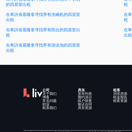
的四居室出租
租
在卑詩省基隆拿寻找带有洗碗机的四居室
在卑
出租
租
在卑詩省基隆拿寻找带有阳台的四居室出
在卑
租
出租
在卑詩省基隆拿寻找带有游泳池的四居室
出租
公司
房东
租客
关于我们
发布列表
浏览房源
博客
预约演示
租金报告
常见问题
租户筛查
租客资源
职业
验证合同
联系我们
房东资源