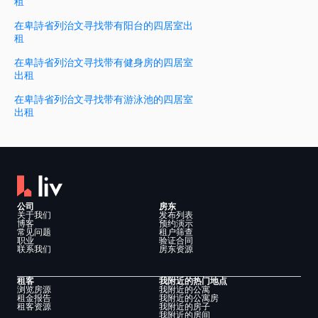
租
在卑詩省列治文寻找带有阳台的四居室出
租
在卑詩省列治文寻找带有健身房的四居室
出租
在卑詩省列治文寻找带有游泳池的四居室
出租
公司
房东
关于我们
发布列表
博客
预约演示
常见问题
租户筛查
职业
验证合同
联系我们
房东资源
租客
我附近的热门地点
浏览房源
我附近的公寓
租金报告
我附近的公寓房
租客资源
我附近的房子
我附近的房间