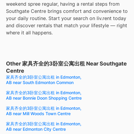
weekend spree regular, having a rental steps from
Southgate Centre brings comfort and convenience to
your daily routine. Start your search on liv.rent today
and discover rentals that match your lifestyle — right
where it all happens.
Other 家具齐全的3卧室公寓出租 Near Southgate
Centre
家具齐全的3卧室公寓出租 in Edmonton,
AB near South Edmonton Common
家具齐全的3卧室公寓出租 in Edmonton,
AB near Bonnie Doon Shopping Centre
家具齐全的3卧室公寓出租 in Edmonton,
AB near Mill Woods Town Centre
家具齐全的3卧室公寓出租 in Edmonton,
AB near Edmonton City Centre