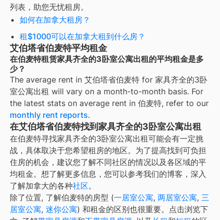
列表，助您无忧租房。
如何在加拿大租房？
租$1000可以在加拿大租到什么房？
艾伯塔省伯麦特平均租金
在伯麦特租赁家具齐全的3卧室公寓出租的平均租金是多
少？
The average rent in
艾伯塔省伯麦特
for
家具齐全的3卧
室公寓出租
will vary on a month-to-month basis. For
the latest stats on average rent in
伯麦特
, refer to our
monthly rent reports
.
在艾伯塔省伯麦特找到家具齐全的3卧室公寓出租
在伯麦特寻找家具齐全的3卧室公寓出租可能会有一定挑
战，具体取决于您希望租房的地区。为了提高找到可负担
住房的机会，建议您了解不同社区的情况以及各区域的平
均租金。
想了解更多信息，您可以参考我们的博客，深入
了解加拿大的各种
社区
。
除了位置, 了解
伯麦特
的房型 (
一居室公寓
,
两居室公寓
,
三
居室公寓
,
迷你公寓
) 和租金的区别也很重要。点击浏览下