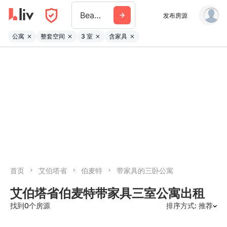
Beaumont Ab
发布房源
公寓
整套空间
3 室
含家具
首页
艾伯塔省
伯麦特
带家具的三卧公寓
艾伯塔省伯麦特带家具三室公寓出租
找到0个房源
排序方式: 推荐