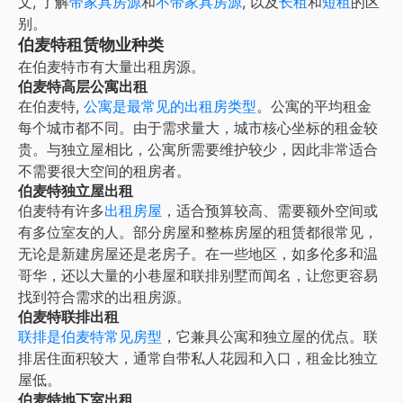
文, 了解
带家具房源
和
不带家具房源
, 以及
长租
和
短租
的区
别。
伯麦特租赁物业种类
在
伯麦特
市有大量出租房源。
伯麦特高层公寓出租
在
伯麦特
,
公寓是最常见的出租房类型
。公寓的平均租金
每个城市都不同。由于需求量大，城市核心坐标的租金较
贵。与独立屋相比，公寓所需要维护较少，因此非常适合
不需要很大空间的租房者。
伯麦特独立屋出租
伯麦特有许多
出租房屋
，适合预算较高、需要额外空间或
有多位室友的人。部分房屋和整栋房屋的租赁都很常见，
无论是新建房屋还是老房子。在一些地区，如多伦多和温
哥华，还以大量的小巷屋和联排别墅而闻名，让您更容易
找到符合需求的出租房源。
伯麦特联排出租
联排是伯麦特常见房型
，它兼具公寓和独立屋的优点。联
排居住面积较大，通常自带私人花园和入口，租金比独立
屋低。
伯麦特地下室出租