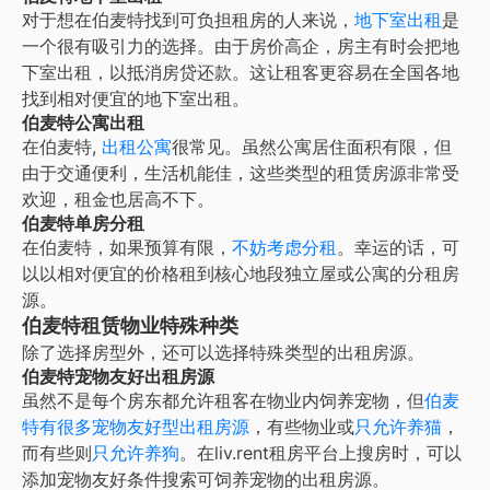
对于想在伯麦特找到可负担租房的人来说，
地下室出租
是
一个很有吸引力的选择。由于房价高企，房主有时会把地
下室出租，以抵消房贷还款。这让租客更容易在全国各地
找到相对便宜的地下室出租。
伯麦特公寓出租
在
伯麦特
,
出租公寓
很常见。虽然公寓居住面积有限，但
由于交通便利，生活机能佳，这些类型的租赁房源非常受
欢迎，租金也居高不下。
伯麦特单房分租
在
伯麦特
，如果预算有限，
不妨考虑分租
。幸运的话，可
以以相对便宜的价格租到核心地段独立屋或公寓的分租房
源。
伯麦特租赁物业特殊种类
除了选择房型外，还可以选择特殊类型的出租房源。
伯麦特宠物友好出租房源
虽然不是每个房东都允许租客在物业内饲养宠物，但
伯麦
特
有很多宠物友好型出租房源
，有些物业或
只允许养猫
，
而有些则
只允许养狗
。在liv.rent租房平台上搜房时，可以
添加宠物友好条件搜索可饲养宠物的出租房源。