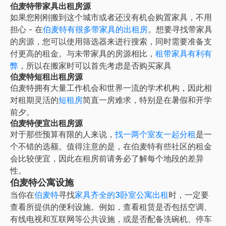
伯麦特带家具出租房源
如果您刚刚搬到这个城市或者还没有机会购置家具，不用
担心 - 在
伯麦特
有很多带家具的出租房
。想要寻找带家具
的房源，您可以使用筛选器来进行搜索，同时需要准备支
付更高的租金。与未带家具的房源相比，
租带家具有利有
弊
，所以在搬家时可以首先考虑是否购买家具
伯麦特短租出租房源
伯麦特
拥有大量工作机会和世界一流的学术机构，因此相
对租期灵活的
短租房
简直一房难求，特别是在暑假和开学
前夕。
伯麦特便宜出租房源
对于那些预算有限的人来说，
找一两个室友一起分租
是一
个不错的选额。值得注意的是，在
伯麦特
有些社区的租金
会比较便宜，因此在租房前请务必了解每个地段的差异
性。
伯麦特公寓设施
当你在
伯麦特
寻找
家具齐全的3卧室公寓出租
时，一定要
查看所提供的便利设施。例如，查看租赁是否包括空调、
有线电视和互联网等公共设施，或是否配备洗碗机、停车